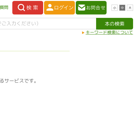
質問
小
中
大
キーワード検索について
るサービスです。