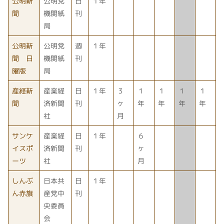
公明新
公明党
日
１年
聞
機関紙
刊
局
公明新
公明党
週
１年
聞 日
機関紙
刊
曜版
局
産経新
産業経
日
１年
３
１
１
１
１
聞
済新聞
刊
ヶ
年
年
年
年
社
月
サンケ
産業経
日
１年
６
イスポ
済新聞
刊
ヶ
ーツ
社
月
しんぶ
日本共
日
１年
ん赤旗
産党中
刊
央委員
会