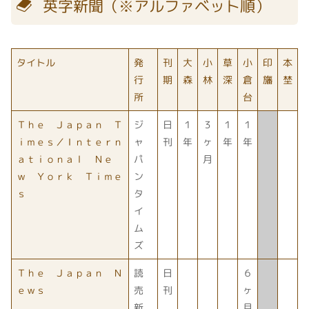
英字新聞（※アルファベット順）
タイトル
発
刊
大
小
草
小
印
本
行
期
森
林
深
倉
旛
埜
所
台
Ｔｈｅ Ｊａｐａｎ Ｔ
ジ
日
１
３
１
１
ｉｍｅｓ／Ｉｎｔｅｒｎ
ャ
刊
年
ヶ
年
年
ａｔｉｏｎａｌ Ｎｅ
パ
月
ｗ Ｙｏｒｋ Ｔｉｍｅ
ン
ｓ
タ
イ
ム
ズ
Ｔｈｅ Ｊａｐａｎ Ｎ
読
日
６
ｅｗｓ
売
刊
ヶ
新
月