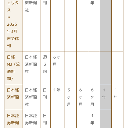
ェリタ
済新聞
刊
年
ス
社
＊
2025
年3月
末で休
刊
日経
日本経
週
６ヶ
MJ（流
済新聞
３
月
通新
社
回
聞）
日本経
日本経
日
１年
３
６
６
１
１
済新聞
済新聞
刊
ヶ
ヶ
ヶ
年
年
社
月
月
月
日本証
日本証
日
１
券新聞
券新聞
刊
年