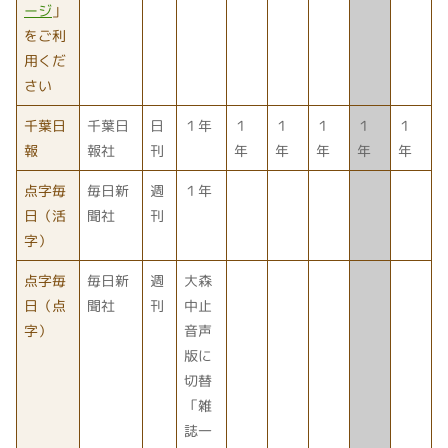
ージ
」
をご利
用くだ
さい
千葉日
千葉日
日
１年
１
１
１
１
１
報
報社
刊
年
年
年
年
年
点字毎
毎日新
週
１年
日（活
聞社
刊
字）
点字毎
毎日新
週
大森
日（点
聞社
刊
中止
字）
音声
版に
切替
「雑
誌一