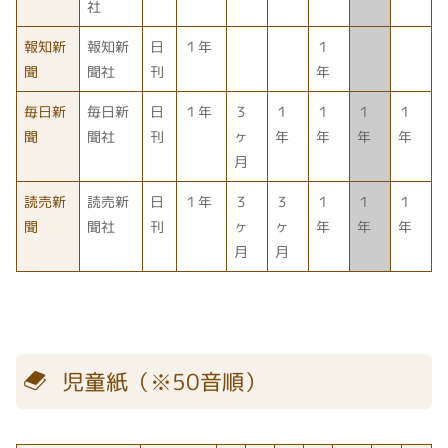
社
報知新
報知新
日
１年
１
聞
聞社
刊
年
毎日新
毎日新
日
１年
３
１
１
１
１
聞
聞社
刊
ヶ
年
年
年
年
月
読売新
読売新
日
１年
３
３
１
１
１
聞
聞社
刊
ヶ
ヶ
年
年
年
月
月
児童紙（※50音順）