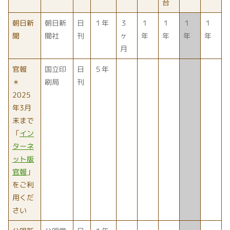
台
朝日新
朝日新
日
１年
３
１
１
１
１
聞
聞社
刊
ヶ
年
年
年
年
月
官報
国立印
日
５年
＊
刷局
刊
2025
年3月
末まで
「
イン
ターネ
ット版
官報
」
をご利
用くだ
さい