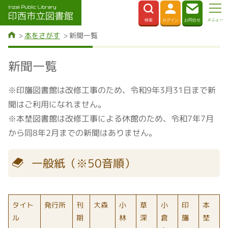
本をさがす
新聞一覧
新聞一覧
※印旛図書館は改修工事のため、令和9年3月31日まで新
聞はご利用になれません。
※本埜図書館は改修工事による休館のため、令和7年7月
から同8年2月までの新聞はありません。
一般紙（※50音順）
タイト
発行所
刊
大森
小
草
小
印
本
ル
期
林
深
倉
旛
埜