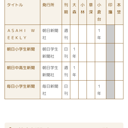
タイトル
発行所
刊
大
小
草
小
印
本
期
森
林
深
倉
旛
埜
台
ＡＳＡＨＩ Ｗ
朝日新聞
週
１
ＥＥＫＬＹ
社
刊
年
朝日小学生新聞
朝日学生
日
１
新聞社
刊
年
朝日中高生新聞
朝日学生
週
１
新聞社
刊
年
毎日小学生新聞
毎日新聞
日
１
社
刊
年