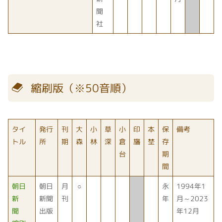
聞
社
縮刷版（※50音順）
タイ
発行
刊
大
小
草
小
印
本
保
備考
トル
所
期
森
林
深
倉
旛
埜
存
台
期
間
朝日
朝日
月
○
永
1994年1
新
新聞
刊
年
月～2023
聞
出版
年12月