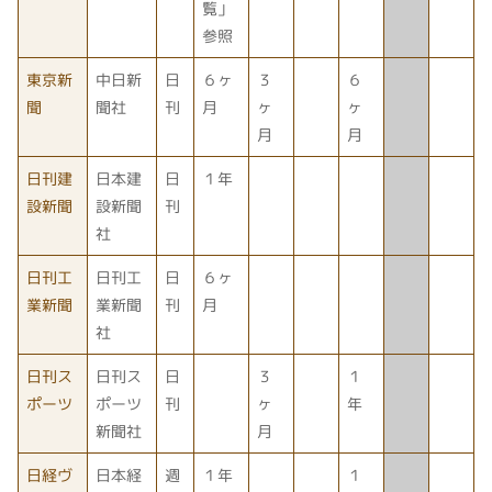
覧」
参照
東京新
中日新
日
６ヶ
３
６
聞
聞社
刊
月
ヶ
ヶ
月
月
日刊建
日本建
日
１年
設新聞
設新聞
刊
社
日刊工
日刊工
日
６ヶ
業新聞
業新聞
刊
月
社
日刊ス
日刊ス
日
３
１
ポーツ
ポーツ
刊
ヶ
年
新聞社
月
日経ヴ
日本経
週
１年
１