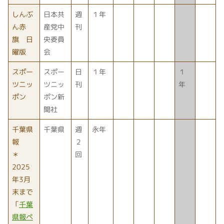
しんぶ
日本共
週
１年
ん赤
産党中
刊
旗 日
央委員
曜版
会
スポー
スポー
日
１年
１
ツニッ
ツニッ
刊
年
ポン
ポン新
聞社
千葉県
千葉県
週
永年
報
２
＊
回
2025
年3月
末まで
「
千葉
県報ペ