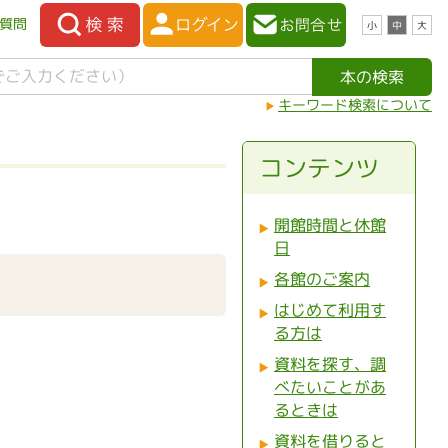
質問
小
中
大
キーワード検索について
コンテンツ
開館時間と休館
日
各館のご案内
はじめて利用す
る方は
資料を探す、調
べたいことがあ
るときは
資料を借りると