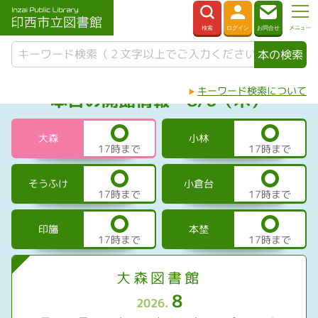
キーワード検索について
本日の開館情報 8/6（木）
大森
小林
17時まで
17時まで
そうふけ
小倉台
17時まで
17時まで
印旛
本埜
17時まで
17時まで
大森図書館
8
2026.