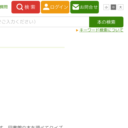
質問
小
中
大
キーワード検索について
ます。図書館の本を調べてクイズ