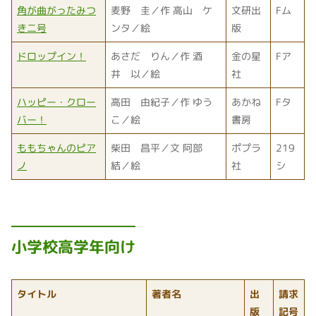
角が曲がったみつ
麦野 圭／作 高山 ケ
文研出
Fム
き二号
ンタ／絵
版
ドロップイン！
あさだ りん／作 酒
金の星
Fア
井 以／絵
社
ハッピー・クロー
高田 由紀子／作 ゆう
あかね
Fタ
バー！
こ／絵
書房
ももちゃんのピア
柴田 昌平／文 阿部
ポプラ
219
ノ
結／絵
社
シ
小学校高学年向け
タイトル
著者名
出
請求
版
記号