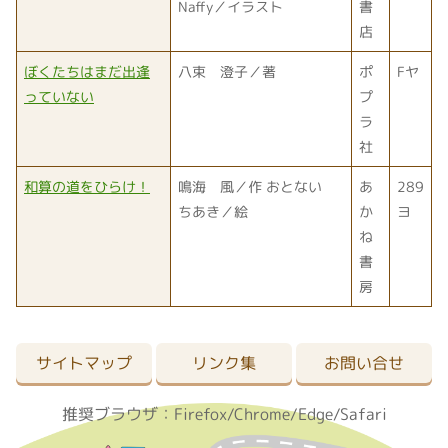
Naffy／イラスト
書
店
ぼくたちはまだ出逢
八束 澄子／著
ポ
Fヤ
っていない
プ
ラ
社
和算の道をひらけ！
鳴海 風／作 おとない
あ
289
ちあき／絵
か
ヨ
ね
書
房
サイトマップ
リンク集
お問い合せ
推奨ブラウザ：Firefox/Chrome/Edge/Safari