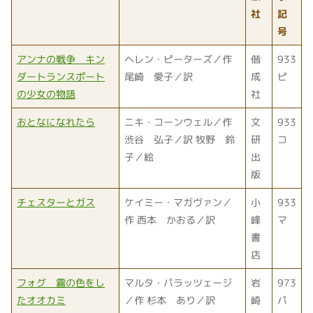
社
記
号
アンナの戦争 キン
ヘレン・ピーターズ／作
偕
933
ダートランスポート
尾崎 愛子／訳
成
ピ
の少女の物語
社
おとなになれたら
ニキ・コーンウェル／作
文
933
渋谷 弘子／訳 牧野 鈴
研
コ
子／絵
出
版
チェスターとガス
ケイミー・マガヴァン／
小
933
作 西本 かおる／訳
峰
マ
書
店
フォグ 霧の色をし
マルタ・パラッツェージ
岩
973
たオオカミ
／作 杉本 あり／訳
崎
パ