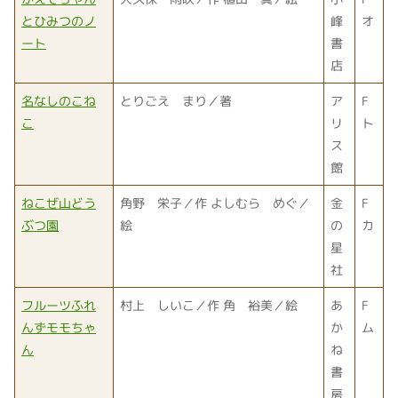
とひみつのノ
峰
オ
ート
書
店
名なしのこね
とりごえ まり／著
ア
F
こ
リ
ト
ス
館
ねこぜ山どう
角野 栄子／作 よしむら めぐ／
金
F
ぶつ園
絵
の
カ
星
社
フルーツふれ
村上 しいこ／作 角 裕美／絵
あ
F
んずモモちゃ
か
ム
ん
ね
書
房