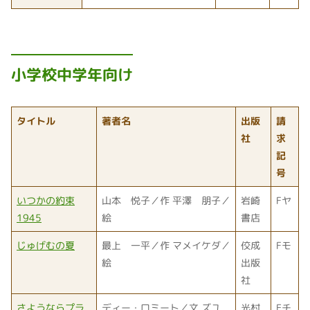
小学校中学年向け
タイトル
著者名
出版
請
社
求
記
号
いつかの約束
山本 悦子／作 平澤 朋子／
岩崎
Fヤ
1945
絵
書店
じゅげむの夏
最上 一平／作 マメイケダ／
佼成
Fモ
絵
出版
社
さようならプラ
ディー・ロミート／文 ズユ
光村
Eチ