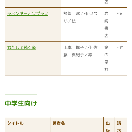
店
ラベンダーとソプラノ
額賀 澪／作 いつ
岩
Fヌ
か／絵
崎
書
店
わたしに続く道
山本 悦子／作 佐
金
Fヤ
藤 真紀子／絵
の
星
社
中学生向け
タイトル
著者名
出
請
版
求