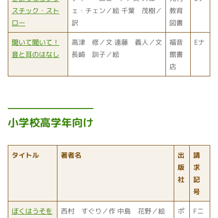
スチック・スト
ェ・チェン／絵 千葉 茂樹／
教育
ロー
訳
図書
聞いて聞いて！
高津 修／文 遠藤 義人／文
福音
Eナ
音と耳のはなし
長崎 訓子／絵
館書
店
小学校高学年向け
タイトル
著者名
出
請
版
求
社
記
号
ぼくはうそを
西村 すぐり／作 中島 花野／絵
ポ
Fニ