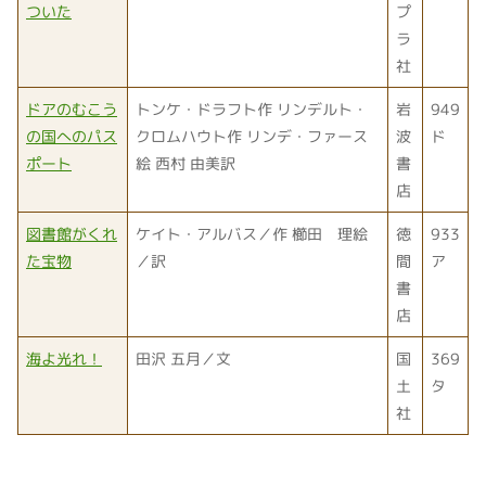
ついた
プ
ラ
社
ドアのむこう
トンケ・ドラフト作 リンデルト・
岩
949
の国へのパス
クロムハウト作 リンデ・ファース
波
ド
ポート
絵 西村 由美訳
書
店
図書館がくれ
ケイト・アルバス／作 櫛田 理絵
徳
933
た宝物
／訳
間
ア
書
店
海よ光れ！
田沢 五月／文
国
369
土
タ
社