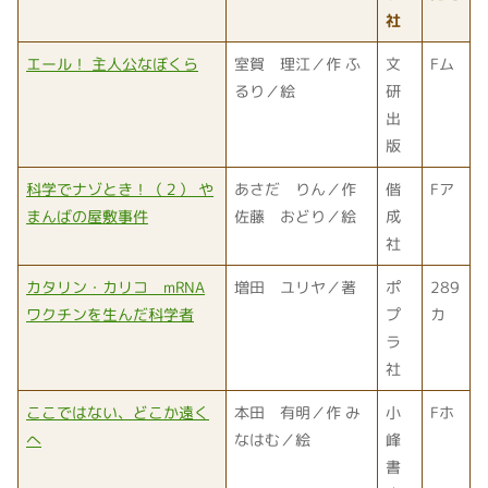
社
エール！ 主人公なぼくら
室賀 理江／作 ふ
文
Fム
るり／絵
研
出
版
科学でナゾとき！（２） や
あさだ りん／作
偕
Fア
まんばの屋敷事件
佐藤 おどり／絵
成
社
カタリン・カリコ mRNA
増田 ユリヤ／著
ポ
289
ワクチンを生んだ科学者
プ
カ
ラ
社
ここではない、どこか遠く
本田 有明／作 み
小
Fホ
へ
なはむ／絵
峰
書