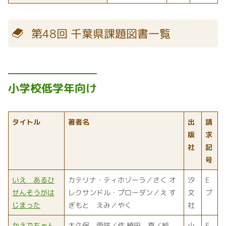
第48回 千葉県課題図書一覧
小学校低学年向け
タイトル
著者名
出
請
版
求
社
記
号
いえ あるひ
カテリナ・ティホゾーラ／さく オ
汐
E
せんそうがは
レクサンドル・プローダン／え す
文
プ
じまった
ぎもと えみ／やく
社
かえでちゃん
大久保 雨咲／作 植田 真／絵
小
F