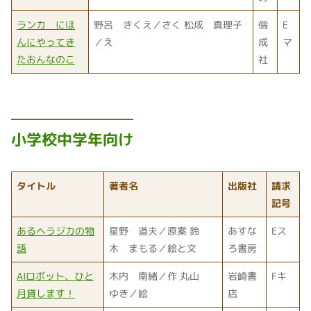
ランカ にほ
野呂 きくえ／さく 松成 真理子
偕
E
んにやってき
／え
成
マ
たおんなのこ
社
小学校中学年向け
タイトル
著者名
出版社
請求
記号
あるヘラジカの物
星野 道夫／原案 鈴
あすな
Eス
語
木 まもる／絵と文
ろ書房
AIロボット、ひと
木内 南緒／作 丸山
岩崎書
Fキ
月貸します！
ゆき／絵
店