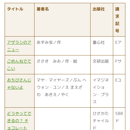
タイトル
著者名
出版社
請
求
記
号
アザラシのア
あずみ虫／作
童心社
Eア
ニュー
ごめんねでて
ささき みお／作・絵
文研出版
Fサ
こい
おちびさんじ
マヤ・マイヤーズ／ぶん ヘ
イマジネ
Eユ
ゃないよ
ウォン・ユン／え まえざ
イショ
わ あきえ／やく
ン・プラ
ス
どうやってで
ひさかた
588
きるの？ チ
チャイル
ド
ョコレート
ド