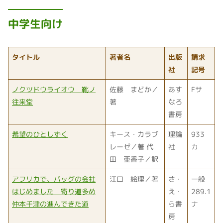
中学生向け
タイトル
著者名
出版
請求
社
記号
ノクツドウライオウ 靴ノ
佐藤 まどか／
あす
Fサ
往来堂
著
なろ
書房
希望のひとしずく
キース・カラブ
理論
933
レーゼ／著 代
社
カ
田 亜香子／訳
アフリカで、バッグの会社
江口 絵理／著
さ・
一般
はじめました 寄り道多め
え・
289.1
仲本千津の進んできた道
ら書
ナ
房