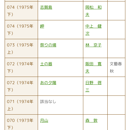
074（1975年
志賀島
岡松 和
下）
夫
074（1975年
岬
中上 健
下）
次
073（1975年
祭りの場
林 京子
上）
072（1974年
土の器
阪田 寛
文藝春
下）
夫
秋
072（1974年
あの夕陽
日野 啓
下）
三
071（1974年
該当なし
上）
070（1973年
月山
森 敦
下）