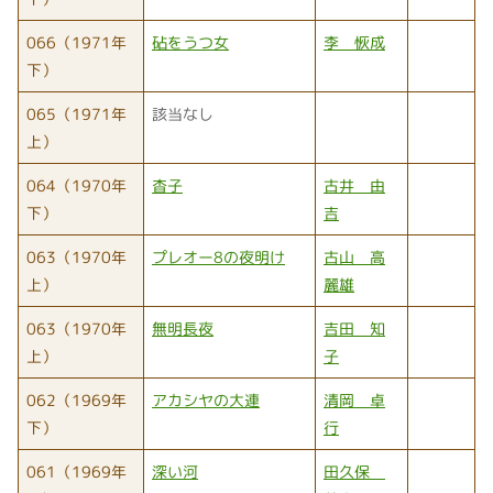
066（1971年
砧をうつ女
李 恢成
下）
065（1971年
該当なし
上）
064（1970年
杳子
古井 由
下）
吉
063（1970年
プレオー8の夜明け
古山 高
上）
麗雄
063（1970年
無明長夜
吉田 知
上）
子
062（1969年
アカシヤの大連
清岡 卓
下）
行
061（1969年
深い河
田久保