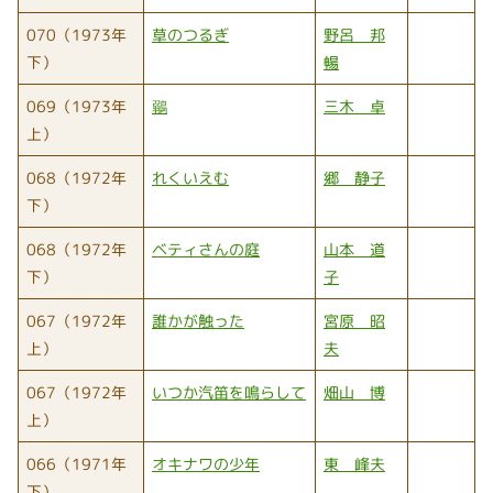
070（1973年
草のつるぎ
野呂 邦
下）
暢
069（1973年
鶸
三木 卓
上）
068（1972年
れくいえむ
郷 静子
下）
068（1972年
ベティさんの庭
山本 道
下）
子
067（1972年
誰かが触った
宮原 昭
上）
夫
067（1972年
いつか汽笛を鳴らして
畑山 博
上）
066（1971年
オキナワの少年
東 峰夫
下）