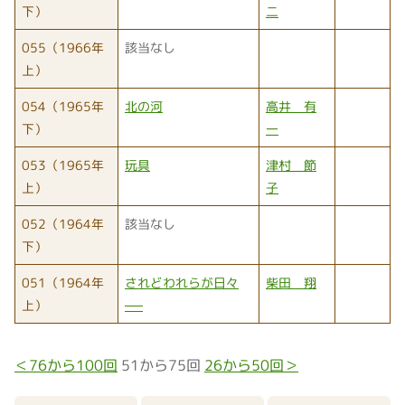
下）
二
055（1966年
該当なし
上）
054（1965年
北の河
高井 有
下）
一
053（1965年
玩具
津村 節
上）
子
052（1964年
該当なし
下）
051（1964年
されどわれらが日々
柴田 翔
上）
──
＜76から100回
51から75回
26から50回＞