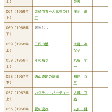
上）
英夫
061（1969年
赤頭巾ちゃん気をつけ
庄司 薫
上）
て
060（1968年
該当なし
下）
059（1968年
三匹の蟹
大庭 み
上）
な子
059（1968年
年の残り
丸谷 才
上）
一
058（1967年
徳山道助の帰郷
柏原 兵
下）
三
057（1967年
カクテル・パーティー
大城 立
上）
裕
056（1966年
夏の流れ
丸山 健