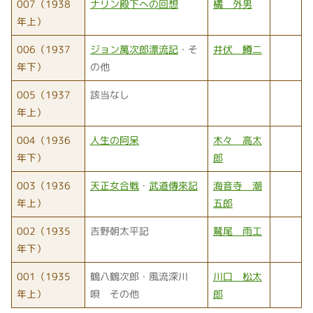
007（1938
ナリン殿下への回想
橘 外男
年上）
006（1937
ジョン萬次郎漂流記
・そ
井伏 鱒二
年下）
の他
005（1937
該当なし
年上）
004（1936
人生の阿呆
木々 高太
年下）
郎
003（1936
天正女合戦
・
武道傳來記
海音寺 潮
年上）
五郎
002（1935
吉野朝太平記
鷲尾 雨工
年下）
001（1935
鶴八鶴次郎・風流深川
川口 松太
年上）
唄 その他
郎