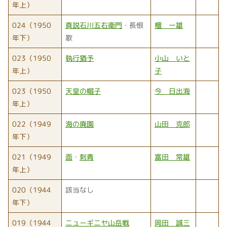
年上）
024（1950
真説石川五右衛門
・長恨
檀 一雄
年下）
歌
023（1950
執行猶予
小山 いと
年上）
子
023（1950
天皇の帽子
今 日出海
年上）
022（1949
海の廃園
山田 克郎
年下）
021（1949
面
・
刺青
富田 常雄
年上）
020（1944
該当なし
年下）
019（1944
ニューギニヤ山岳戦
岡田 誠三