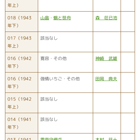
年上）
018（1943
山畠
・
蛾と笹舟
森 荘已池
年下）
017（1943
該当なし
年上）
016（1942
寛容・その他
神崎 武雄
年下）
016（1942
強情いちご・その他
田岡 典夫
年下）
015（1942
該当なし
年上）
014（1941
該当なし
年下）
013（1941
雲南守備兵
木村 荘十