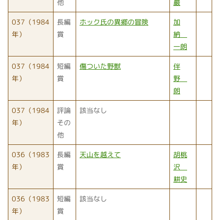
他
巌
037（1984
長編
ホック氏の異郷の冒険
加
年）
賞
納
一朗
037（1984
短編
傷ついた野獣
伴
年）
賞
野
朗
037（1984
評論
該当なし
年）
その
他
036（1983
長編
天山を越えて
胡桃
年）
賞
沢
耕史
036（1983
短編
該当なし
年）
賞