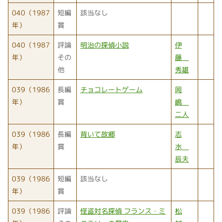
040（1987
短編
該当なし
年）
賞
040（1987
評論
明治の探偵小説
伊
年）
その
藤
他
秀雄
039（1986
長編
チョコレートゲーム
岡
年）
賞
嶋
二人
039（1986
長編
背いて故郷
志
年）
賞
水
辰夫
039（1986
短編
該当なし
年）
賞
039（1986
評論
怪盗対名探偵 フランス・ミ
松