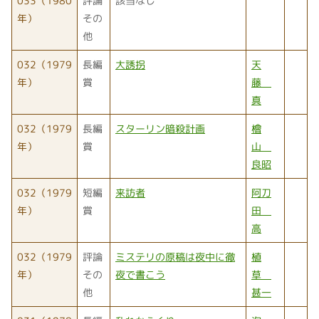
033（1980
評論
該当なし
年）
その
他
032（1979
長編
大誘拐
天
年）
賞
藤
真
032（1979
長編
スターリン暗殺計画
檜
年）
賞
山
良昭
032（1979
短編
来訪者
阿刀
年）
賞
田
高
032（1979
評論
ミステリの原稿は夜中に徹
植
年）
その
夜で書こう
草
他
甚一