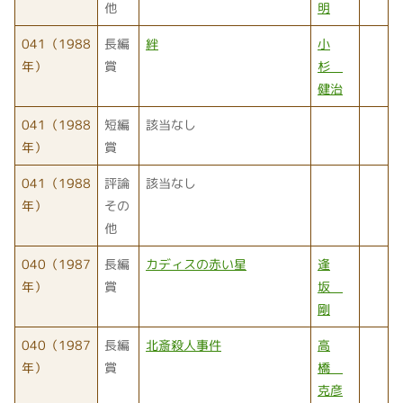
他
明
041（1988
長編
絆
小
年）
賞
杉
健治
041（1988
短編
該当なし
年）
賞
041（1988
評論
該当なし
年）
その
他
040（1987
長編
カディスの赤い星
逢
年）
賞
坂
剛
040（1987
長編
北斎殺人事件
高
年）
賞
橋
克彦