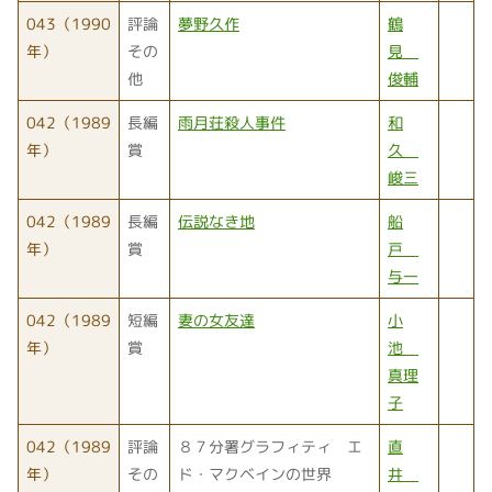
043（1990
評論
夢野久作
鶴
年）
その
見
他
俊輔
042（1989
長編
雨月荘殺人事件
和
年）
賞
久
峻三
042（1989
長編
伝説なき地
船
年）
賞
戸
与一
042（1989
短編
妻の女友達
小
年）
賞
池
真理
子
042（1989
評論
８７分署グラフィティ エ
直
年）
その
ド・マクベインの世界
井