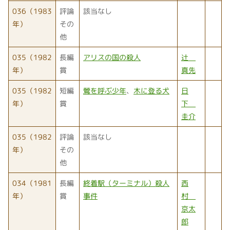
036（1983
評論
該当なし
年）
その
他
035（1982
長編
アリスの国の殺人
辻
年）
賞
真先
035（1982
短編
鶯を呼ぶ少年
、
木に登る犬
日
年）
賞
下
圭介
035（1982
評論
該当なし
年）
その
他
034（1981
長編
終着駅（ターミナル）殺人
西
年）
賞
事件
村
京太
郎