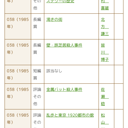
年）
その
ステリーの歴史
村
他
喜雄
038（1985
長編
渇きの街
北
年）
賞
方
謙三
038（1985
長編
壁・旅芝居殺人事件
皆
年）
賞
川
博子
038（1985
短編
該当なし
年）
賞
038（1985
評論
金属バット殺人事件
佐
年）
その
瀬
他
稔
038（1985
評論
乱歩と東京 1920都市の貌
松
年）
その
山