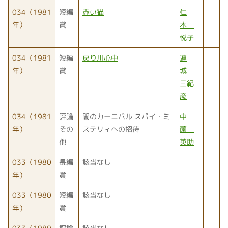
034（1981
短編
赤い猫
仁
年）
賞
木
悦子
034（1981
短編
戻り川心中
連
年）
賞
城
三紀
彦
034（1981
評論
闇のカーニバル スパイ・ミ
中
年）
その
ステリィへの招待
薗
他
英助
033（1980
長編
該当なし
年）
賞
033（1980
短編
該当なし
年）
賞