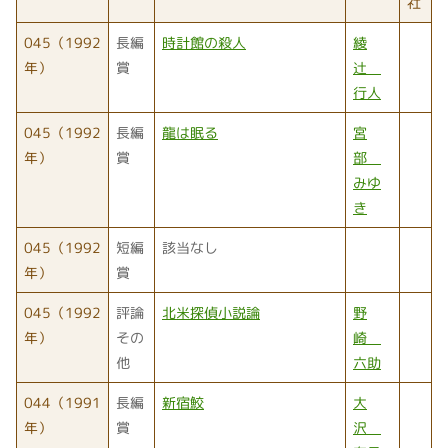
社
045（1992
長編
時計館の殺人
綾
年）
賞
辻
行人
045（1992
長編
龍は眠る
宮
年）
賞
部
みゆ
き
045（1992
短編
該当なし
年）
賞
045（1992
評論
北米探偵小説論
野
年）
その
崎
他
六助
044（1991
長編
新宿鮫
大
年）
賞
沢