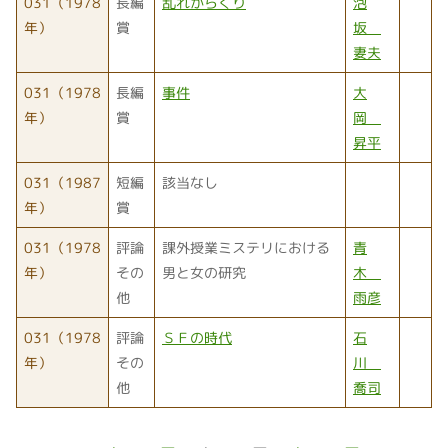
031（1978
長編
乱れからくり
泡
年）
賞
坂
妻夫
031（1978
長編
事件
大
年）
賞
岡
昇平
031（1987
短編
該当なし
年）
賞
031（1978
評論
課外授業ミステリにおける
青
年）
その
男と女の研究
木
他
雨彦
031（1978
評論
ＳＦの時代
石
年）
その
川
他
喬司