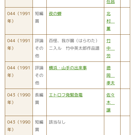
在昌
044（1991
短編
夜の蝉
北
年）
賞
村
薫
044（1991
評論
百怪、我が腸（はらわた）
竹
年）
その
ニ入ル 竹中英太郎作品譜
中
他
労
044（1991
評論
横浜・山手の出来事
徳
年）
その
岡
他
孝夫
043（1990
長編
エトロフ発緊急電
佐々
年）
賞
木
譲
043（1990
短編
該当なし
年）
賞