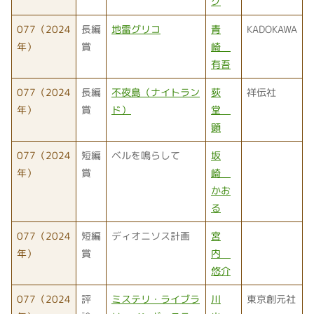
グ
077（2024
長編
地雷グリコ
青
KADOKAWA
年）
賞
崎
有吾
077（2024
長編
不夜島（ナイトラン
荻
祥伝社
年）
賞
ド）
堂
顕
077（2024
短編
ベルを鳴らして
坂
年）
賞
崎
かお
る
077（2024
短編
ディオニソス計画
宮
年）
賞
内
悠介
077（2024
評
ミステリ・ライブラ
川
東京創元社