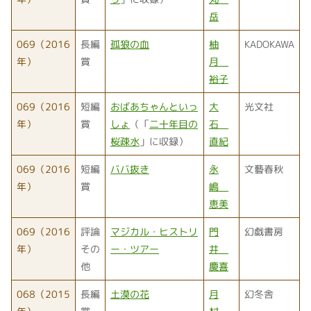
岳
069（2016
長編
孤狼の血
柚
KADOKAWA
年）
賞
月
裕子
069（2016
短編
おばあちゃんといっ
大
光文社
年）
賞
しょ
（「
二十年目の
石
桜疎水
」に収録）
直紀
069（2016
短編
ババ抜き
永
文藝春秋
年）
賞
嶋
恵美
069（2016
評論
マジカル・ヒストリ
門
幻戯書房
年）
その
ー・ツアー
井
他
慶喜
068（2015
長編
土漠の花
月
幻冬舎