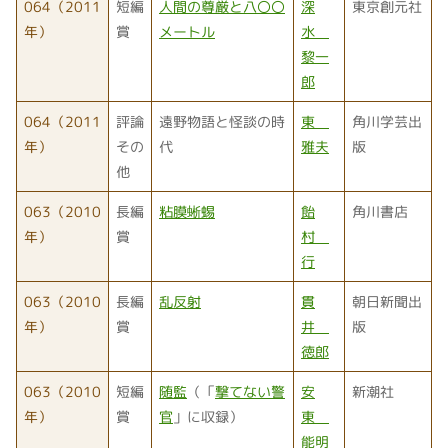
064（2011
短編
人間の尊厳と八〇〇
深
東京創元社
年）
賞
メートル
水
黎一
郎
064（2011
評論
遠野物語と怪談の時
東
角川学芸出
年）
その
代
雅夫
版
他
063（2010
長編
粘膜蜥蜴
飴
角川書店
年）
賞
村
行
063（2010
長編
乱反射
貫
朝日新聞出
年）
賞
井
版
徳郎
063（2010
短編
随監
（「
撃てない警
安
新潮社
年）
賞
官
」に収録）
東
能明