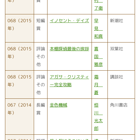
年）
賞
村
了衛
068（2015
短編
イノセント・デイズ
早
新潮社
年）
賞
見
和真
068（2015
評論
本棚探偵最後の挨拶
喜
双葉社
年）
その
国
他
雅彦
068（2015
評論
アガサ・クリスティ
霜
講談社
年）
その
ー完全攻略
月
他
蒼
067（2014
長編
金色機械
恒
角川書店
年）
賞
川
光太
郎