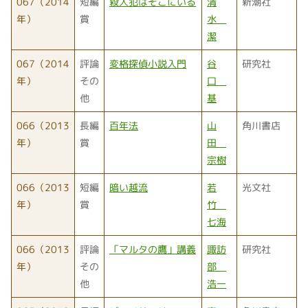
067（2014
短編
殺人犯はそこにいる
清
新潮社
年）
賞
水
潔
067（2014
評論
変格探偵小説入門
谷
研究社
年）
その
口
他
基
066（2013
長編
百年法
山
角川書店
年）
賞
田
宗樹
066（2013
短編
暗い越流
若
光文社
年）
賞
竹
七海
066（2013
評論
「マルタの鷹」講義
諏訪
研究社
年）
その
部
他
浩一