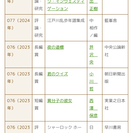
年）
論・
リ・インヴェスティ
出
研究
ゲーション
正樹
077（2024
評
江戸川乱歩年譜集成
中
藍峯舎
年）
論・
相作
研究
／編
076（2023
長編
夜の道標
芦
中央公論新
年）
賞
沢
社
央
076（2023
長編
君のクイズ
小
朝日新聞出
年）
賞
川
版
哲
076（2023
短編
異分子の彼女
西
実業之日本
年）
賞
澤
社
保彦
076（2023
評
シャーロック ホー
日
早川書房