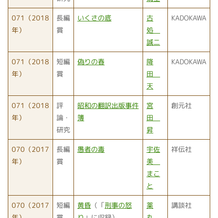
071（2018
長編
いくさの底
古
KADOKAWA
年）
賞
処
誠二
071（2018
短編
偽りの春
降
KADOKAWA
年）
賞
田
天
071（2018
評
昭和の翻訳出版事件
宮
創元社
年）
論・
簿
田
研究
昇
070（2017
長編
愚者の毒
宇佐
祥伝社
年）
賞
美
まこ
と
070（2017
短編
黄昏
（「
刑事の怒
薬
講談社
年）
賞
り
」に収録）
丸