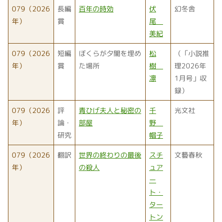
079（2026
長編
百年の時効
伏
幻冬舎
年）
賞
尾
美紀
079（2026
短編
ぼくらが夕闇を埋め
松
（「小説推
年）
賞
た場所
樹
理2026年
凛
1月号」収
録）
079（2026
評
青ひげ夫人と秘密の
千
光文社
年）
論・
部屋
野
研究
帽子
079（2026
翻訳
世界の終わりの最後
スチ
文藝春秋
年）
の殺人
ュア
ー
ト・
ター
トン