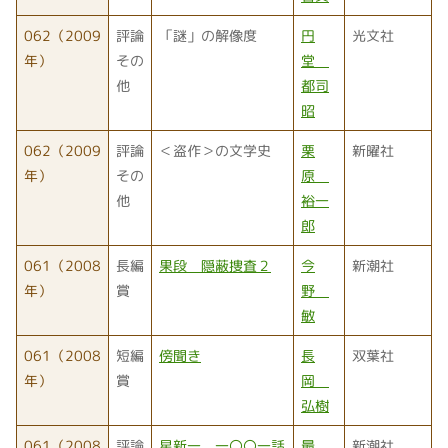
062（2009
評論
「謎」の解像度
円
光文社
年）
その
堂
他
都司
昭
062（2009
評論
＜盗作＞の文学史
栗
新曜社
年）
その
原
他
裕一
郎
061（2008
長編
果段 隠蔽捜査２
今
新潮社
年）
賞
野
敏
061（2008
短編
傍聞き
長
双葉社
年）
賞
岡
弘樹
061（2008
評論
星新一 一〇〇一話
最
新潮社