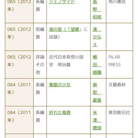
065（2012
長編
ジェノサイド
高
角川書店
年）
賞
野
和明
065（2012
短編
海の星（「
望郷
」に
湊
年）
賞
収録）
かな
え
065（2012
評論
近代日本奇想小説
横
PILAR
年）
その
史 明治篇
田
PRESS
他
順彌
064（2011
長編
隻眼の少女
麻
文藝春秋
年）
賞
耶
雄嵩
064（2011
長編
折れた竜骨
米
東京創元社
年）
賞
澤
穂信