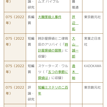
年）
論・
ムズ バイブル
暮
研究
雅通
075（2022
長編
大鞠家殺人事件
芦
東京創元社
年）
賞
辺
拓
075（2022
短編
時計屋探偵と二律背
大
実業之日本
年）
賞
反のアリバイ（「
時
山
社
計屋探偵の冒険
」に
誠一
収録）
郎
075（2022
短編
スケーターズ・ワル
逸
KADOKAWA
年）
賞
ツ（「
五つの季節に
木
探偵は
」に収録）
裕
075（2022
評
短編ミステリの二百
東京創元社
年）
論・
年
研究