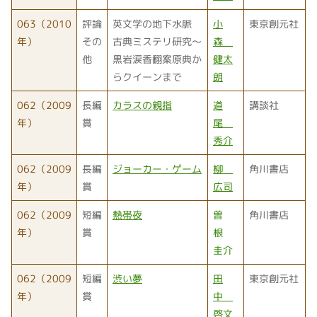
063（2010
評論
英文学の地下水脈
小
東京創元社
年）
その
古典ミステリ研究〜
森
他
黒岩涙香翻案原典か
健太
らクイーンまで
朗
062（2009
長編
カラスの親指
道
講談社
年）
賞
尾
秀介
062（2009
長編
ジョーカー・ゲーム
柳
角川書店
年）
賞
広司
062（2009
短編
熱帯夜
曽
角川書店
年）
賞
根
圭介
062（2009
短編
渋い夢
田
東京創元社
年）
賞
中
啓文