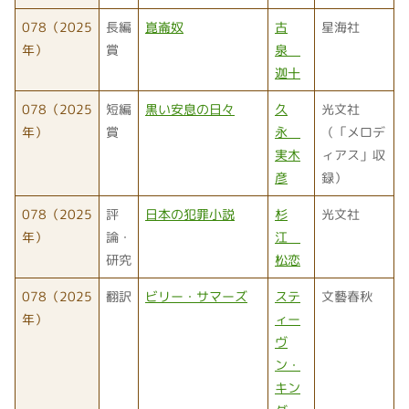
078（2025
長編
崑崙奴
古
星海社
年）
賞
泉
迦十
078（2025
短編
黒い安息の日々
久
光文社
年）
賞
永
（「メロデ
実木
ィアス」収
彦
録）
078（2025
評
日本の犯罪小説
杉
光文社
年）
論・
江
研究
松恋
078（2025
翻訳
ビリー・サマーズ
ステ
文藝春秋
年）
ィー
ヴ
ン・
キン