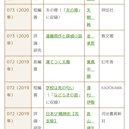
073（2020
短編
夫の骨（「
夫の骨
」
矢
祥伝社
年）
賞
に収録）
樹
純
073（2020
評
遠藤周作と探偵小説
金
教文館
年）
論・
承哲
研究
072（2019
長編
凍てつく太陽
葉真
幻冬舎
年）
賞
中
顕
072（2019
短編
学校は死の匂い
澤
KADOKAWA
年）
賞
（「
などらきの首
」
村
に収録）
伊智
072（2019
評
日本SF精神史【完
長
河出書房新
年）
論・
全版】
山
社
研究
靖生