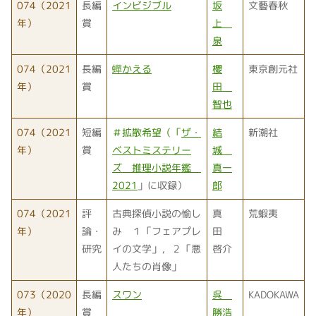
074（2021
長編
インビジブル
坂
文藝春秋
年）
賞
上
泉
074（2021
長編
蟬かえる
櫻
東京創元社
年）
賞
田
智也
074（2021
短編
＃拡散希望（「
ザ・
結
新潮社
年）
賞
ベストミステリー
城
ズ 推理小説年鑑
真一
2021
」に収録）
郎
074（2021
評
古典探偵小説の愉し
真
荒蝦夷
年）
論・
み １「フェアプレ
田
研究
イの文学」，２「悪
啓介
人たちの肖像」
073（2020
長編
スワン
呉
KADOKAWA
年）
賞
勝浩