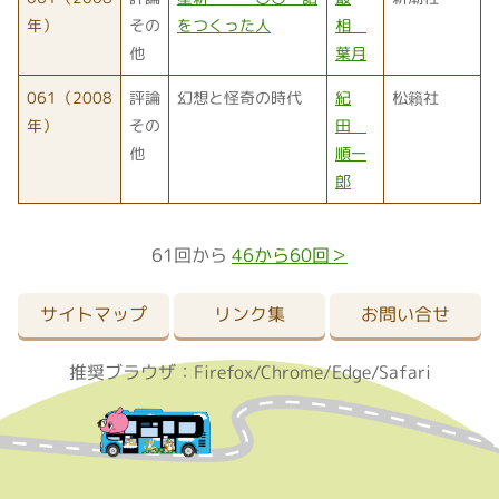
年）
その
をつくった人
相
他
葉月
061（2008
評論
幻想と怪奇の時代
紀
松籟社
年）
その
田
他
順一
郎
61回から
46から60回＞
サイトマップ
リンク集
お問い合せ
推奨ブラウザ：Firefox/Chrome/Edge/Safari