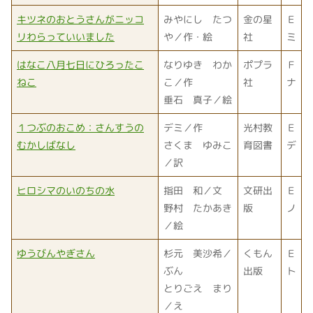
キツネのおとうさんがニッコ
みやにし たつ
金の星
Ｅ
リわらっていいました
や／作・絵
社
ミ
はなこ八月七日にひろったこ
なりゆき わか
ポプラ
Ｆ
ねこ
こ／作
社
ナ
垂石 真子／絵
１つぶのおこめ：さんすうの
デミ／作
光村教
Ｅ
むかしばなし
さくま ゆみこ
育図書
デ
／訳
ヒロシマのいのちの水
指田 和／文
文研出
Ｅ
野村 たかあき
版
ノ
／絵
ゆうびんやぎさん
杉元 美沙希／
くもん
Ｅ
ぶん
出版
ト
とりごえ まり
／え