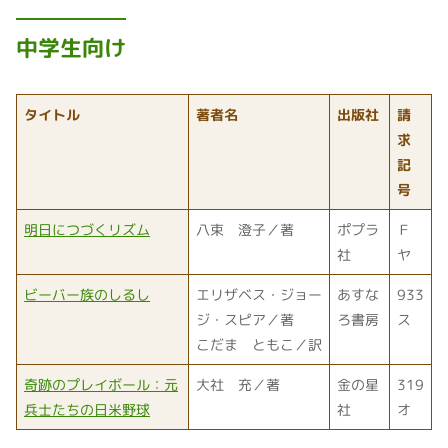
中学生向け
タイトル
著者名
出版社
請
求
記
号
明日につづくリズム
八束 澄子／著
ポプラ
Ｆ
社
ヤ
ビーバー族のしるし
エリザベス・ジョー
あすな
933
ジ・スピア／著
ろ書房
ス
こだま ともこ／訳
奇跡のプレイボール：元
大社 充／著
金の星
319
兵士たちの日米野球
社
オ