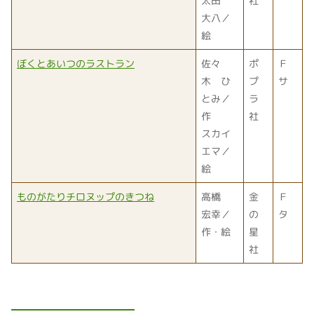
太田
社
大八／
絵
ぼくとあいつのラストラン
佐々
ポ
Ｆ
木 ひ
プ
サ
とみ／
ラ
作
社
スカイ
エマ／
絵
ものがたりチロヌップのきつね
高橋
金
Ｆ
宏幸／
の
タ
作・絵
星
社