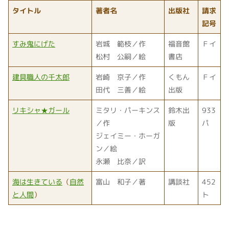
タイトル
著者名
出版社
請求
記号
すみ鬼にげた
岩城 範枝／作
福音館
Ｆイ
松村 公嗣／絵
書店
建具職人の千太郎
岩崎 京子／作
くもん
Ｆイ
田代 三善／絵
出版
リキシャ★ガール
ミタリ・パーキンス
鈴木出
933
／作
版
パ
ジェイミー・ホーガ
ン／絵
永瀬 比奈／訳
海は生きている
（
自然
富山 和子／著
講談社
452
と人間
）
ト