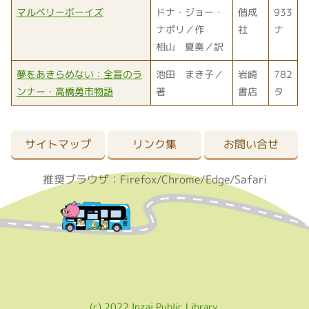
マルベリーボーイズ
ドナ・ジョー・
偕成
933
ナポリ／作
社
ナ
相山 夏奏／訳
夢をあきらめない：全盲のラ
池田 まき子／
岩崎
782
ンナー・高橋勇市物語
著
書店
タ
サイトマップ
リンク集
お問い合せ
推奨ブラウザ：Firefox/Chrome/Edge/Safari
(c) 2022 Inzai Public Library.