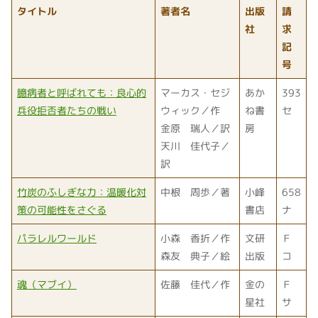
タイトル
著者名
出版
請
社
求
記
号
臆病者と呼ばれても：良心的
マーカス・セジ
あか
393
兵役拒否者たちの戦い
ウィック／作
ね書
セ
金原 瑞人／訳
房
天川 佳代子／
訳
竹炭のふしぎな力：温暖化対
中根 周歩／著
小峰
658
策の可能性をさぐる
書店
ナ
パラレルワールド
小森 香折／作
文研
Ｆ
森友 典子／絵
出版
コ
魂（マブイ）
佐藤 佳代／作
金の
Ｆ
星社
サ