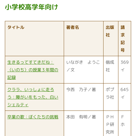
小学校高学年向け
タイトル
著者名
出版
請
社
求
記
号
生きるってすてきだね：
いながき ようこ
偕成
369
〈いのち〉の授業３年間の
／文
社
イ
記録
クララ、いっしょに走ろ
今西 乃子／著
ポプ
645
う：障がいをもった、白い
ラ社
イ
シェルティ
卒業の歌：ぼくたちの挑戦
本田 有明／著
ＰＨ
Ｆ
Ｐ研
ホ
究所