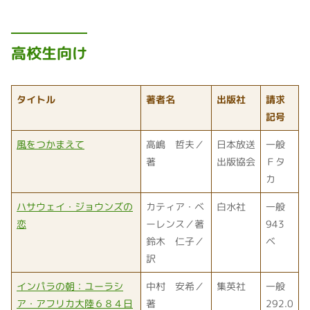
高校生向け
タイトル
著者名
出版社
請求
記号
風をつかまえて
高嶋 哲夫／
日本放送
一般
著
出版協会
Ｆタ
カ
ハサウェイ・ジョウンズの
カティア・ベ
白水社
一般
恋
ーレンス／著
943
鈴木 仁子／
ベ
訳
インパラの朝：ユーラシ
中村 安希／
集英社
一般
ア・アフリカ大陸６８４日
著
292.0