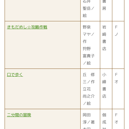
石井
書
聖岳／
房
絵
きもだめし☆攻略作戦
野泉
岩
Ｆ
マヤ／
崎
ノ
作
書
狩野
店
富貴子
／絵
口で歩く
丘 修
小
Ｆ
三／作
峰
オ
立花
書
尚之介
店
／絵
二分間の冒険
岡田
偕
Ｆ
淳／著
成
オ