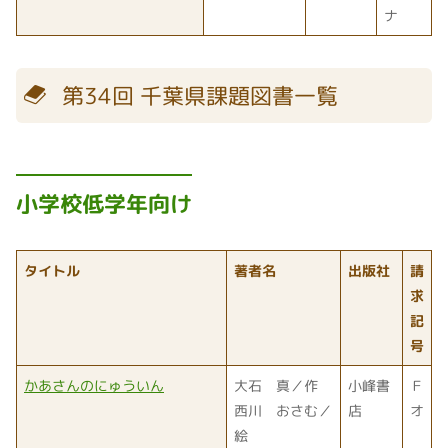
ナ
第34回 千葉県課題図書一覧
小学校低学年向け
タイトル
著者名
出版社
請
求
記
号
かあさんのにゅういん
大石 真／作
小峰書
Ｆ
西川 おさむ／
店
オ
絵