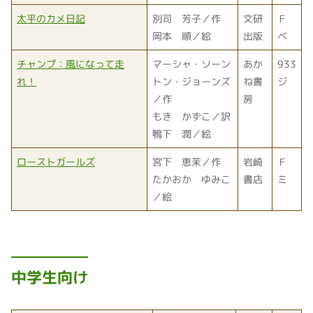
太平のカメ日記
別司 芳子／作
文研
Ｆ
岡本 順／絵
出版
ベ
チャンプ：風になって走
マーシャ・ソーン
あか
933
れ！
トン・ジョーンズ
ね書
ジ
／作
房
もき かずこ／訳
鴨下 潤／絵
ローストガールズ
宮下 恵茉／作
岩崎
Ｆ
たかおか ゆみこ
書店
ミ
／絵
中学生向け