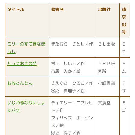
タイトル
著者名
出版社
請
求
記
号
ミリーのすてきなぼ
きたむら さとし／作
ＢＬ出版
Ｅ
うし
キ
とっておきの詩
村上 しいこ／作
ＰＨＰ研
Ｆ
市居 みか／絵
究所
ム
むねとんとん
さえぐさ ひろこ／作
小峰書店
Ｆ
松成 真理子／絵
サ
いじわるなないしょ
ティエリー・ロブレヒ
文渓堂
Ｅ
オバケ
ト／作
ゴ
フィリップ・ホーセン
ス／絵
野坂 悦子／訳