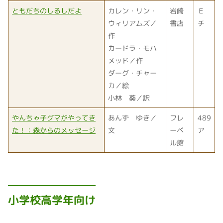
ともだちのしるしだよ
カレン・リン・
岩崎
Ｅ
ウィリアムズ／
書店
チ
作
カードラ・モハ
メッド／作
ダーグ・チャー
カ／絵
小林 葵／訳
やんちゃ子グマがやってき
あんず ゆき／
フレ
489
た！：森からのメッセージ
文
ーベ
ア
ル館
小学校高学年向け