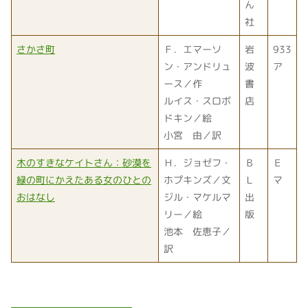
ん
社
さかさ町
Ｆ．エマーソ
岩
933
ン・アンドリュ
波
ア
ース／作
書
ルイス・スロボ
店
ドキン／絵
小宮 由／訳
木のすきなケイトさん：砂漠を
Ｈ．ジョゼフ・
Ｂ
Ｅ
緑の町にかえたある女のひとの
ホプキンズ／文
Ｌ
マ
おはなし
ジル・マケルマ
出
リー／絵
版
池本 佐恵子／
訳