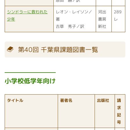
原田 勝／訳
シンドラーに救われた
レオン・レイソン／
河出
289
少年
著
書房
レ
古草 秀子／訳
新社
第40回 千葉県課題図書一覧
小学校低学年向け
タイトル
著者名
出版社
請
求
記
号