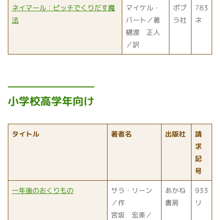
ネイマール：ピッチでくりだす魔
マイケル・
ポプ
783
法
パート／著
ラ社
ネ
樋渡 正人
／訳
小学校高学年向け
タイトル
著者名
出版社
請
求
記
号
一年後のおくりもの
サラ・リーン
あかね
933
／作
書房
リ
宮坂 宏美／