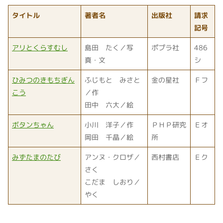
タイトル
著者名
出版社
請求
記号
アリとくらすむし
島田 たく／写
ポプラ社
486
真・文
シ
ひみつのきもちぎん
ふじもと みさと
金の星社
Ｆフ
こう
／作
田中 六大／絵
ボタンちゃん
小川 洋子／作
ＰＨＰ研究
Ｅオ
岡田 千晶／絵
所
みずたまのたび
アンヌ・クロザ／
西村書店
Ｅク
さく
こだま しおり／
やく