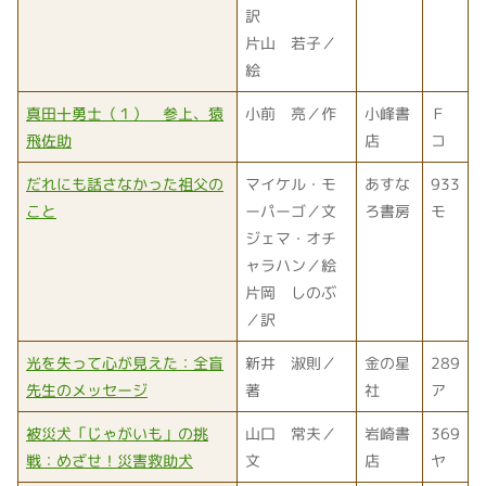
訳
片山 若子／
絵
真田十勇士（１） 参上、猿
小前 亮／作
小峰書
Ｆ
飛佐助
店
コ
だれにも話さなかった祖父の
マイケル・モ
あすな
933
こと
ーパーゴ／文
ろ書房
モ
ジェマ・オチ
ャラハン／絵
片岡 しのぶ
／訳
光を失って心が見えた：全盲
新井 淑則／
金の星
289
先生のメッセージ
著
社
ア
被災犬「じゃがいも」の挑
山口 常夫／
岩崎書
369
戦：めざせ！災害救助犬
文
店
ヤ