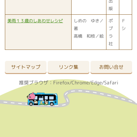
出
版
美雨１３歳のしあわせレシピ
しめの ゆき／
ポ
Ｆ
著
プ
シ
高橋 和枝／絵
ラ
社
サイトマップ
リンク集
お問い合せ
推奨ブラウザ：Firefox/Chrome/Edge/Safari