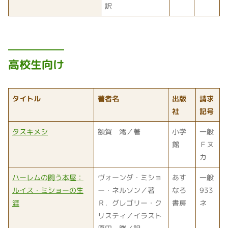
訳
高校生向け
タイトル
著者名
出版
請求
社
記号
タスキメシ
額賀 澪／著
小学
一般
館
Ｆヌ
カ
ハーレムの闘う本屋：
ヴォーンダ・ミショ
あす
一般
ルイス・ミショーの生
ー・ネルソン／著
なろ
933
涯
Ｒ．グレゴリー・ク
書房
ネ
リスティ／イラスト