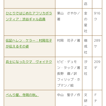
店
ひとりではじめたアフリカボラ
栗山 さやか／
金
916
ンティア：渋谷ギャル店員
著
の
ク
星
社
伝記ヘレン・ケラー：村岡花子
村岡 花子／著
偕
289
が伝えるその姿
成
ケ
社
兵士になったクマ ヴォイテク
ビビ・デュモ
汐
209
ン・タック／著
文
デ
長野 徹／訳
社
フィリップ・ホ
プマン／絵
べんり屋、寺岡の秋。
中山 聖子／作
文
Ｆ
研
ナ