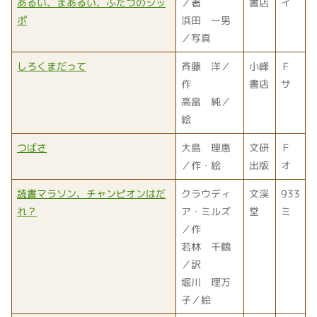
あるい、まあるい、ふたつのシッ
／著
書店
イ
ポ
浜田 一男
／写真
しろくまだって
斉藤 洋／
小峰
Ｆ
作
書店
サ
高畠 純／
絵
つばさ
大島 理惠
文研
Ｆ
／作・絵
出版
オ
読書マラソン、チャンピオンはだ
クラウディ
文渓
933
れ？
ア・ミルズ
堂
ミ
／作
若林 千鶴
／訳
堀川 理万
子／絵