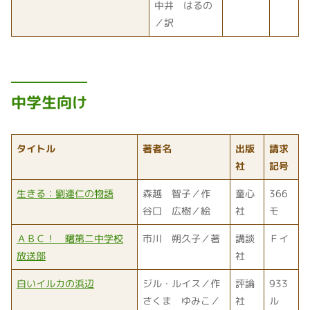
中井 はるの
／訳
中学生向け
タイトル
著者名
出版
請求
社
記号
生きる：劉連仁の物語
森越 智子／作
童心
366
谷口 広樹／絵
社
モ
ＡＢＣ！ 曙第二中学校
市川 朔久子／著
講談
Ｆイ
放送部
社
白いイルカの浜辺
ジル・ルイス／作
評論
933
さくま ゆみこ／
社
ル