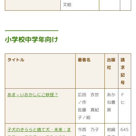
文絵
小学校中学年向け
タイトル
著者名
出版
請
社
求
記
号
あま～いおかしにご妖怪？
広田 衣世
あか
Ｆ
／作
ね書
ヒ
佐藤 真紀
房
子／絵
子犬のきららと捨て犬・未来：ま
今西 乃子
岩崎
645