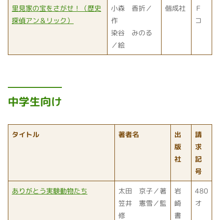
里見家の宝をさがせ！（歴史
小森 香折／
偕成社
Ｆ
探偵アン＆リック）
作
コ
染谷 みのる
／絵
中学生向け
タイトル
著者名
出
請
版
求
社
記
号
ありがとう実験動物たち
太田 京子／著
岩
480
笠井 憲雪／監
崎
オ
修
書