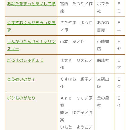
あなたをずっとあいしてる
宮西 たつや／作
ポプラ
Ｆ
絵
社
ミ
くまざわくんがもらったち
きたやま ようこ
あかね
Ｆ
ず
／作
書房
キ
しんかいたんけん！マリン
山本 孝／作
小峰書
Ｅ
スノー
店
ヤ
だるまのしゅぎょう
ませぎ りえこ／
偕成社
Ｅ
作
マ
とうめいのサイ
くすはら 順子／
文研出
Ｅ
作
版
ク
ボクものがたり
Ａｎｄ ｙｕ／原
金の星
Ｅ
案
社
イ
舞坂 ゆき子／原
案
いもと ようこ／