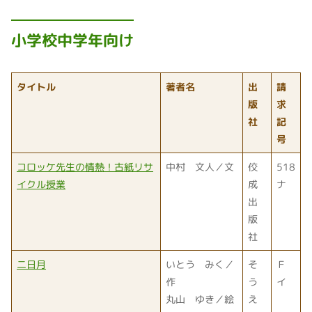
小学校中学年向け
タイトル
著者名
出
請
版
求
社
記
号
コロッケ先生の情熱！古紙リサ
中村 文人／文
佼
518
イクル授業
成
ナ
出
版
社
二日月
いとう みく／
そ
Ｆ
作
う
イ
丸山 ゆき／絵
え