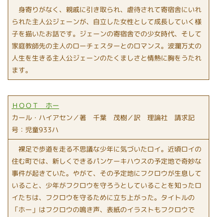
身寄りがなく、親戚に引き取られ、虐待されて寄宿舎にいれ
られた主人公ジェーンが、自立した女性として成長していく様
子を描いたお話です。ジェーンの寄宿舎での少女時代、そして
家庭教師先の主人のローチェスターとのロマンス。波瀾万丈の
人生を生きる主人公ジェーンのたくましさと情熱に胸をうたれ
ます。
ＨＯＯＴ ホー
カール・ハイアセン／著 千葉 茂樹／訳 理論社 請求記
号：児童933ハ
裸足で歩道を走る不思議な少年に気づいたロイ。近頃ロイの
住む町では、新しくできるパンケーキハウスの予定地で奇妙な
事件が起きていた。やがて、その予定地にフクロウが生息して
いること、少年がフクロウを守ろうとしていることを知ったロ
イたちは、フクロウを守るために立ち上がった。タイトルの
「ホー」はフクロウの鳴き声、表紙のイラストもフクロウで