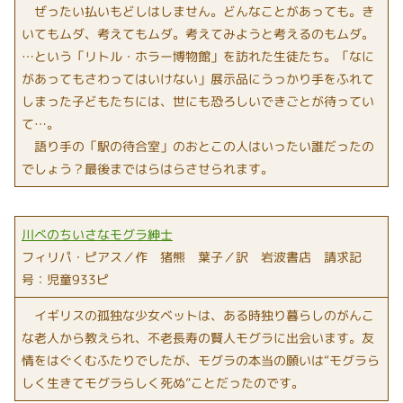
ぜったい払いもどしはしません。どんなことがあっても。き
いてもムダ、考えてもムダ。考えてみようと考えるのもムダ。
…という「リトル・ホラー博物館」を訪れた生徒たち。「なに
があってもさわってはいけない」展示品にうっかり手をふれて
しまった子どもたちには、世にも恐ろしいできごとが待ってい
て…。
語り手の「駅の待合室」のおとこの人はいったい誰だったの
でしょう？最後まではらはらさせられます。
川べのちいさなモグラ紳士
フィリパ・ピアス／作 猪熊 葉子／訳 岩波書店 請求記
号：児童933ピ
イギリスの孤独な少女ベットは、ある時独り暮らしのがんこ
な老人から教えられ、不老長寿の賢人モグラに出会います。友
情をはぐくむふたりでしたが、モグラの本当の願いは“モグラら
しく生きてモグラらしく死ぬ”ことだったのです。