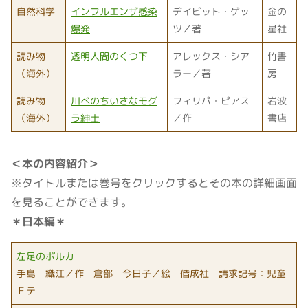
自然科学
インフルエンザ感染
デイビット・ゲッ
金の
爆発
ツ／著
星社
読み物
透明人間のくつ下
アレックス・シア
竹書
（海外）
ラー／著
房
読み物
川べのちいさなモグ
フィリパ・ピアス
岩波
（海外）
ラ紳士
／作
書店
＜本の内容紹介＞
※タイトルまたは巻号をクリックするとその本の詳細画面
を見ることができます。
＊日本編＊
左足のポルカ
手島 織江／作 倉部 今日子／絵 偕成社 請求記号：児童
Ｆテ