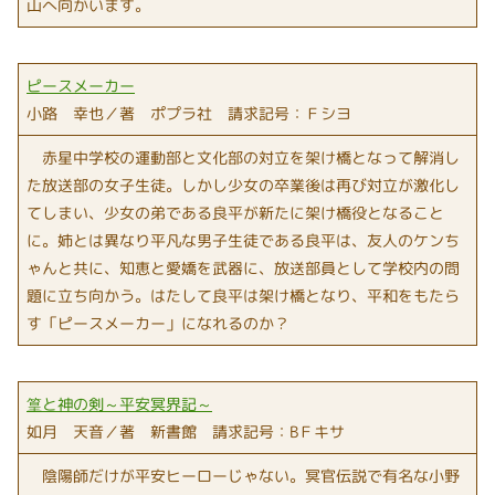
山へ向かいます。
ピースメーカー
小路 幸也／著 ポプラ社 請求記号：Ｆシヨ
赤星中学校の運動部と文化部の対立を架け橋となって解消し
た放送部の女子生徒。しかし少女の卒業後は再び対立が激化し
てしまい、少女の弟である良平が新たに架け橋役となること
に。姉とは異なり平凡な男子生徒である良平は、友人のケンち
ゃんと共に、知恵と愛嬌を武器に、放送部員として学校内の問
題に立ち向かう。はたして良平は架け橋となり、平和をもたら
す「ピースメーカー」になれるのか？
篁と神の剣～平安冥界記～
如月 天音／著 新書館 請求記号：BＦキサ
陰陽師だけが平安ヒーローじゃない。冥官伝説で有名な小野