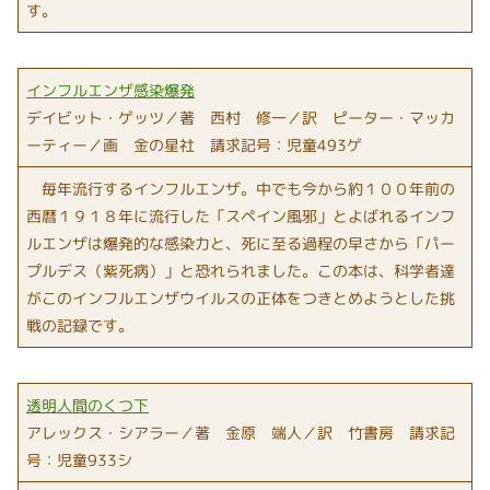
す。
インフルエンザ感染爆発
デイビット・ゲッツ／著 西村 修一／訳 ピーター・マッカ
ーティー／画 金の星社 請求記号：児童493ゲ
毎年流行するインフルエンザ。中でも今から約１００年前の
西暦１９１８年に流行した「スペイン風邪」とよばれるインフ
ルエンザは爆発的な感染力と、死に至る過程の早さから「パー
プルデス（紫死病）」と恐れられました。この本は、科学者達
がこのインフルエンザウイルスの正体をつきとめようとした挑
戦の記録です。
透明人間のくつ下
アレックス・シアラー／著 金原 端人／訳 竹書房 請求記
号：児童933シ