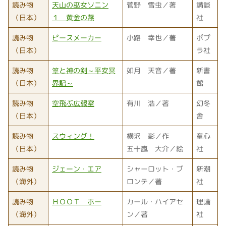
読み物
天山の巫女ソニン
菅野 雪虫／著
講談
（日本）
１ 黄金の燕
社
読み物
ピースメーカー
小路 幸也／著
ポプ
（日本）
ラ社
読み物
篁と神の剣～平安冥
如月 天音／著
新書
（日本）
界記～
館
読み物
空飛ぶ広報室
有川 浩／著
幻冬
（日本）
舎
読み物
スウィング！
横沢 彰／作
童心
（日本）
五十嵐 大介／絵
社
読み物
ジェーン・エア
シャーロット・ブ
新潮
（海外）
ロンテ／著
社
読み物
ＨＯＯＴ ホー
カール・ハイアセ
理論
（海外）
ン／著
社