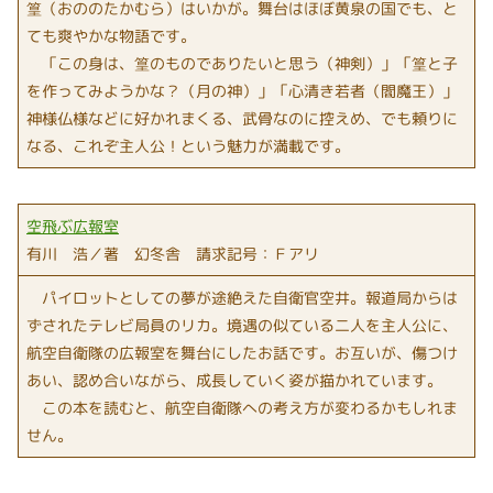
篁（おののたかむら）はいかが。舞台はほぼ黄泉の国でも、と
ても爽やかな物語です。
「この身は、篁のものでありたいと思う（神剣）」「篁と子
を作ってみようかな？（月の神）」「心清き若者（閻魔王）」
神様仏様などに好かれまくる、武骨なのに控えめ、でも頼りに
なる、これぞ主人公！という魅力が満載です。
空飛ぶ広報室
有川 浩／著 幻冬舎 請求記号：Ｆアリ
パイロットとしての夢が途絶えた自衛官空井。報道局からは
ずされたテレビ局員のリカ。境遇の似ている二人を主人公に、
航空自衛隊の広報室を舞台にしたお話です。お互いが、傷つけ
あい、認め合いながら、成長していく姿が描かれています。
この本を読むと、航空自衛隊への考え方が変わるかもしれま
せん。