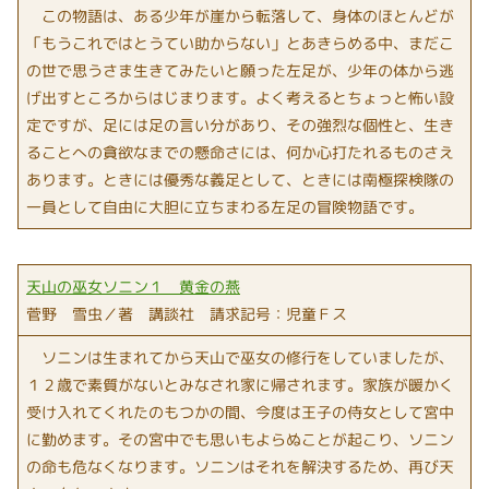
この物語は、ある少年が崖から転落して、身体のほとんどが
「もうこれではとうてい助からない」とあきらめる中、まだこ
の世で思うさま生きてみたいと願った左足が、少年の体から逃
げ出すところからはじまります。よく考えるとちょっと怖い設
定ですが、足には足の言い分があり、その強烈な個性と、生き
ることへの貪欲なまでの懸命さには、何か心打たれるものさえ
あります。ときには優秀な義足として、ときには南極探検隊の
一員として自由に大胆に立ちまわる左足の冒険物語です。
天山の巫女ソニン１ 黄金の燕
菅野 雪虫／著 講談社 請求記号：児童Ｆス
ソニンは生まれてから天山で巫女の修行をしていましたが、
１２歳で素質がないとみなされ家に帰されます。家族が暖かく
受け入れてくれたのもつかの間、今度は王子の侍女として宮中
に勤めます。その宮中でも思いもよらぬことが起こり、ソニン
の命も危なくなります。ソニンはそれを解決するため、再び天