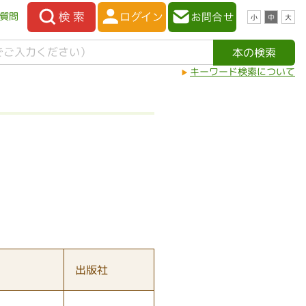
質問
小
中
大
キーワード検索について
出版社