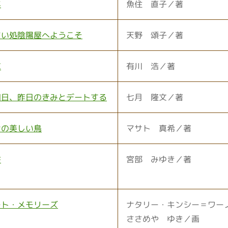
年
魚住 直子／著
占い処陰陽屋へようこそ
天野 頌子／著
車
有川 浩／著
明日、昨日のきみとデートする
七月 隆文／著
ナの美しい鳥
マサト 真希／著
書
宮部 みゆき／著
ート・メモリーズ
ナタリー・キンシー＝ワー
ささめや ゆき／画