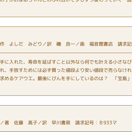
作 よしだ みどり／訳 磯 良一／画 福音館書店 請求記号
手に入れた、寿命を延ばすこと以外なら何でも叶える小さなび
れ、手放すためには必ず買った値段より安い値段で売らなけれ
求めるケアウエ。最後にびんを手にしているのは？ 「宝島」
／著 佐藤 高子／訳 早川書房 請求記号：Ｂ933マ