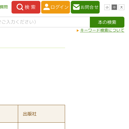
質問
小
中
大
キーワード検索について
出版社