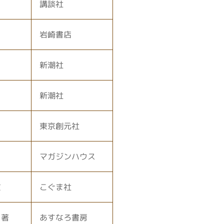
講談社
岩崎書店
新潮社
新潮社
東京創元社
マガジンハウス
文
こぐま社
／著
あすなろ書房