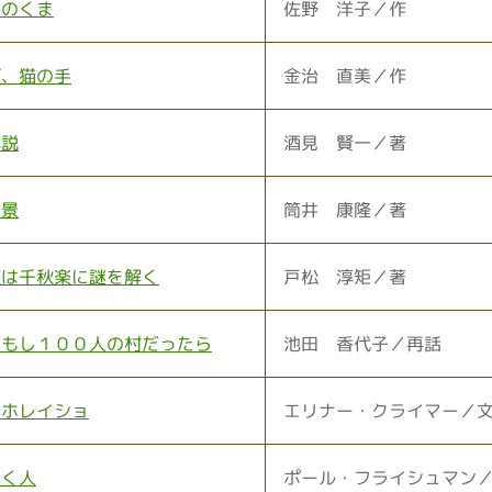
うのくま
佐野 洋子／作
ば、猫の手
金治 直美／作
小説
酒見 賢一／著
八景
筒井 康隆／著
偵は千秋楽に謎を解く
戸松 淳矩／著
がもし１００人の村だったら
池田 香代子／再話
のホレイショ
エリナー・クライマー／
まく人
ポール・フライシュマン