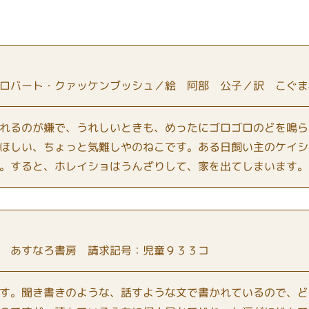
ロバート・クァッケンブッシュ／絵 阿部 公子／訳 こぐま
れるのが嫌で、うれしいときも、めったにゴロゴロのどを鳴ら
ほしい、ちょっと気難しやのねこです。ある日飼い主のケイシ
。すると、ホレイショはうんざりして、家を出てしまいます。
 あすなろ書房 請求記号：児童９３３コ
す。聞き書きのような、話すような文で書かれているので、ど