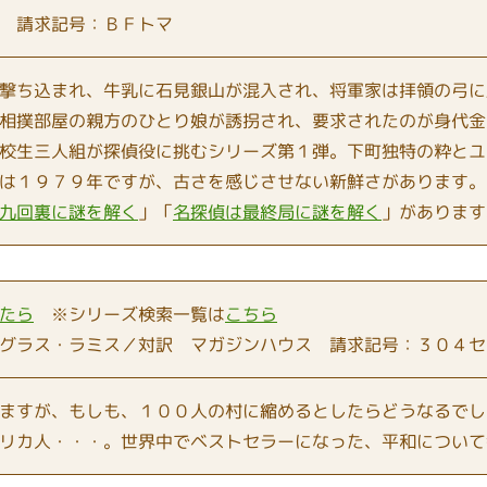
 請求記号：ＢＦトマ
撃ち込まれ、牛乳に石見銀山が混入され、将軍家は拝領の弓に
相撲部屋の親方のひとり娘が誘拐され、要求されたのが身代金
校生三人組が探偵役に挑むシリーズ第１弾。下町独特の粋とユ
は１９７９年ですが、古さを感じさせない新鮮さがあります。
九回裏に謎を解く
」「
名探偵は最終局に謎を解く
」があります
たら
※シリーズ検索一覧は
こちら
グラス・ラミス／対訳 マガジンハウス 請求記号：３０４セ
ますが、もしも、１００人の村に縮めるとしたらどうなるでし
リカ人・・・。世界中でベストセラーになった、平和について