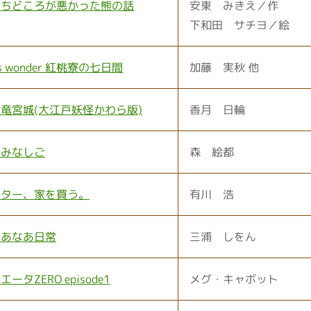
うちどころが悪かった熊の話
安東 みきえ／作
下和田 サチヨ／絵
s wonder 紅桃寮の七日間
加藤 実秋 他
竜宮城(大江戸妖怪かわら版)
香月 日輪
のみなしご
森 絵都
ーター、家を買う。
有川 浩
なあなあ日常
三浦 しをん
ータZERO episode1
メグ・キャボット