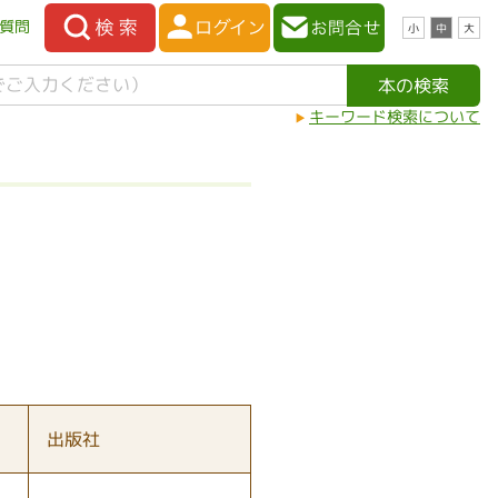
質問
小
中
大
キーワード検索について
出版社