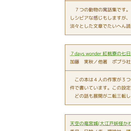
７つの動物の寓話集です。
しシビアな感じもしますが、
淡々とした文章でたいへん読
７days wonder 紅桃寮の七
加藤 実秋／他著 ポプラ社
この本は４人の作家が３つ
件で書いています。この設定
どの話も展開が二転三転し
天空の竜宮城(大江戸妖怪かわ