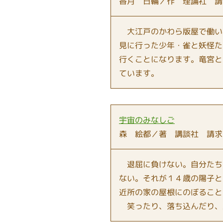
香月 日輪／作 理論社 請
大江戸のかわら版屋で働い
見に行った少年・雀と妖怪た
行くことになります。竜宮と
ています。
宇宙のみなしご
森 絵都／著 講談社 請求
退屈に負けない。自分たち
ない。それが１４歳の陽子と
近所の家の屋根にのぼること
笑ったり、落ち込んだり、