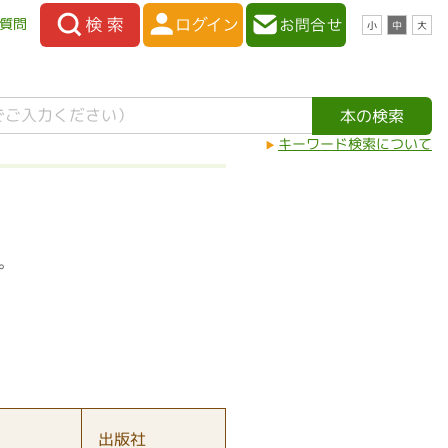
質問
小
中
大
キーワード検索について
。
出版社