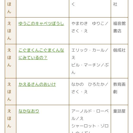
ほ
く
社
ん
え
ゆうこのキャベツぼうし
やまわき ゆりこ／
福音館
ほ
さく・え
書店
ん
え
こぐまくんこぐまくんな
エリック・カール／
偕成社
ほ
にみているの？
え
ん
ビル・マーチン／ぶ
ん
え
かえるさんのおいけ
なかの ひろたか／
教育画
ほ
さく・え
劇
ん
え
なかなおり
アーノルド・ローベ
童話屋
ほ
ル／え
ん
シャーロット・ゾロ