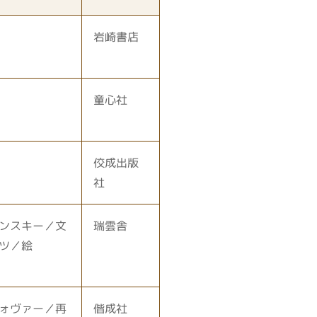
岩崎書店
童心社
佼成出版
社
ンスキー／文
瑞雲舎
ツ／絵
ォヴァー／再
偕成社