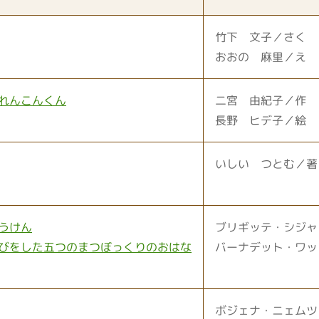
竹下 文子／さく
おおの 麻里／え
れんこんくん
二宮 由紀子／作
長野 ヒデ子／絵
いしい つとむ／著
うけん
ブリギッテ・シジャ
びをした五つのまつぼっくりのおはな
バーナデット・ワッ
ボジェナ・ニェムツ