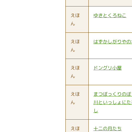
えほ
ゆきとくろねこ
ん
えほ
はずかしがりやの
ん
えほ
ドングリ小屋
ん
えほ
まつぼっくりのぼ
ん
川といっしょにた
し
えほ
十二の月たち