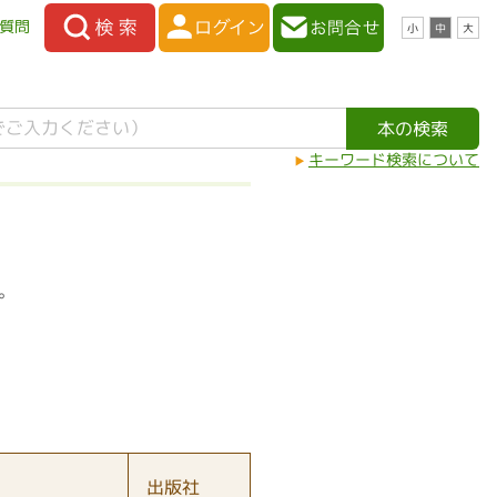
質問
小
中
大
キーワード検索について
。
出版社