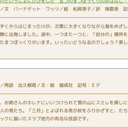
川といっしょにたびをした 五つのまつぼっくりのおはなし－
／文 バーナデット・ワッツ／絵 松岡享子／訳 瑞雲舎 記
ずくからはじまった川が、次第に大きくなりながら海をめざし
険に出発しました。途中、一つまた一つと、「自分の」場所を
たまつぼっくりがいます。いったいどうなるのでしょう？美し
／再話 出久根育／文・絵 偕成社 記号：Ｅデ
、お姉さんのホレナにいいつけられて雪の山にスミレを探しに
人の男たち。「三月」とよばれる男が杖をふりかざすと、たち
ックに描いたスラブ地方の有名な民話です。