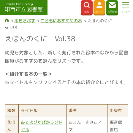
本をさがす
こどもにおすすめの本
えほんのくに
Vol.38
えほんのくに Vol.38
幼児を対象とした、新しく発行された絵本のなかから図書
館員がおすすめを選んだリストです。
＜紹介する本の一覧＞
※タイトルをクリックするとその本の紹介文にとびます。
種類
タイトル
著者
出版社
えほ
みてよぴかぴかランド
あまん きみこ／
福音館
ん
セル
文
書店