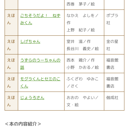
西巻 茅子／絵
えほ
ごちそうだよ！ ねず
なかえ よしを／
ポプラ
ん
みくん
作
社
上野 紀子／絵
えほ
しげちゃん
室井 滋／作
金の星
ん
長谷川 義史／絵
社
えほ
うずらのうーちゃんの
西本 鶏介／作
福音館
ん
話
小野 かおる／絵
書店
えほ
モグラくんとセミのこ
ふくざわ ゆみこ
福音館
ん
くん
／さく
書店
えほ
じょうろさん
おおの やよい／
偕成社
ん
文・絵
＜本の内容紹介＞