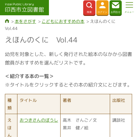
本をさがす
こどもにおすすめの本
えほんのくに
Vol.44
えほんのくに Vol.44
幼児を対象とした、新しく発行された絵本のなかから図書
館員がおすすめを選んだリストです。
＜紹介する本の一覧＞
※タイトルをクリックするとその本の紹介文にとびます。
種
タイトル
著者
出版社
類
え
おつきさんのぼうし
高木 さんご／文
講談社
ほ
黒井 健／絵
ん