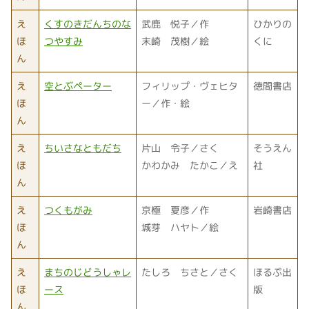
え
くすのきだんちのな
武鹿 悦子／作
ひかりの
ほ
つやすみ
末崎 茂樹／絵
くに
ん
え
空とぶペーター
フィリップ・ヴェヒタ
徳間書店
ほ
ー／作・絵
ん
え
ちいさなともだち
片山 令子／さく
そうえん
ほ
かわかみ たかこ／え
社
ん
え
つくもがみ
京極 夏彦／作
岩崎書店
ほ
城芽 ハヤト／絵
ん
え
まちのじどうしゃレ
たしろ ちさと／さく
ほるぷ出
ほ
ース
版
ん