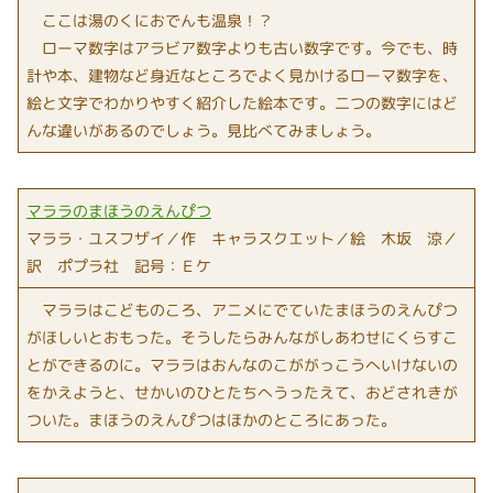
ここは湯のくにおでんも温泉！？
ローマ数字はアラビア数字よりも古い数字です。今でも、時
計や本、建物など身近なところでよく見かけるローマ数字を、
絵と文字でわかりやすく紹介した絵本です。二つの数字にはど
んな違いがあるのでしょう。見比べてみましょう。
マララのまほうのえんぴつ
マララ・ユスフザイ／作 キャラスクエット／絵 木坂 涼／
訳 ポプラ社 記号：Ｅケ
マララはこどものころ、アニメにでていたまほうのえんぴつ
がほしいとおもった。そうしたらみんながしあわせにくらすこ
とができるのに。マララはおんなのこががっこうへいけないの
をかえようと、せかいのひとたちへうったえて、おどされきが
ついた。まほうのえんぴつはほかのところにあった。