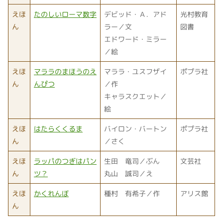
えほ
たのしいローマ数字
デビッド・Ａ．アド
光村教育
ん
ラー／文
図書
エドワード・ミラー
／絵
えほ
マララのまほうのえ
マララ・ユスフザイ
ポプラ社
ん
んぴつ
／作
キャラスクエット／
絵
えほ
はたらくくるま
バイロン・バートン
ポプラ社
ん
／さく
えほ
ラッパのつぎはパン
生田 竜司／ぶん
文芸社
ん
ツ？
丸山 誠司／え
えほ
かくれんぼ
種村 有希子／作
アリス館
ん