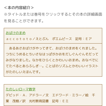
＜本の内容紹介＞
※タイトルまたは巻号をクリックするとその本の詳細画面
を見ることができます。
おばけのまめ
ａｃｃｏｔｏｔｏ／えとぶん ポエムピース 記号：Ｅア
あるあさおばけがやってきて、おばけのまめをくれました。
つちにうめるとちいさなはっぱがかおをだしぐんぐんそだって
みがなりました。なかをひらくとかわいいおまめ。おなべでに
てたべるとあらふしぎ…。ことばのリズムとかわいいイラスト
がたのしいえほんです。
たのしいローマ数字
デビッド・Ａ．アドラー／文 エドワード・ミラー／絵 千
葉 茂樹／訳 光村教育図書 記号：Ｅミ