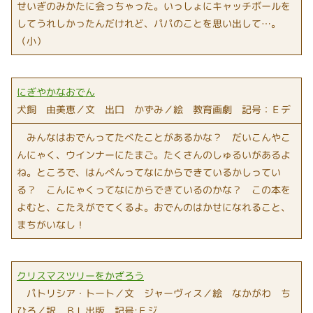
せいぎのみかたに会っちゃった。いっしょにキャッチボールを
してうれしかったんだけれど、パパのことを思い出して…。
（小）
にぎやかなおでん
犬飼 由美恵／文 出口 かずみ／絵 教育画劇 記号：Ｅデ
みんなはおでんってたべたことがあるかな？ だいこんやこ
んにゃく、ウインナーにたまご。たくさんのしゅるいがあるよ
ね。ところで、はんぺんってなにからできているかしってい
る？ こんにゃくってなにからできているのかな？ この本を
よむと、こたえがでてくるよ。おでんのはかせになれること、
まちがいなし！
クリスマスツリーをかざろう
パトリシア・トート／文 ジャーヴィス／絵 なかがわ ち
ひろ／訳 ＢＬ出版 記号:Ｅジ