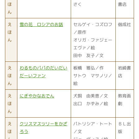
ほ
さく
書店
ん
え
雪の花 ロシアのお話
セルゲイ・コズロフ
偕成社
ほ
／原作
ん
オリガ・ファジェー
エヴァ／絵
田中 友子／文
え
わるものパパのだいだい
板橋 雅弘／作
岩崎書
ほ
だーいファン
サトウ マサノリ／
店
ん
絵
え
にぎやかなおでん
犬飼 由美恵／文
教育画
ほ
出口 かずみ／絵
劇
ん
え
クリスマスツリーをかざ
パトリシア・トート
ＢＬ出
ほ
ろう
／文
版