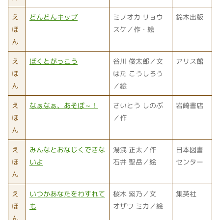
え
どんどんキップ
ミノオカ リョウ
鈴木出版
ほ
スケ／作・絵
ん
え
ぼくとがっこう
谷川 俊太郎／文
アリス館
ほ
はた こうしろう
ん
／絵
え
なぁなぁ、あそぼ～！
さいとう しのぶ
岩崎書店
ほ
／作
ん
え
みんなとおなじくできな
湯浅 正太／作
日本図書
ほ
いよ
石井 聖岳／絵
センター
ん
え
いつかあなたをわすれて
桜木 紫乃／文
集英社
ほ
も
オザワ ミカ／絵
ん