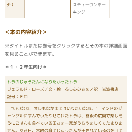
外）
スティーヴンホー
キング
＜
本の内容紹介
＞
※タイトルまたは巻号をクリックするとその本の詳細画面
を見ることができます。
＊１・２年生向け＊
トラのじゅうたんになりたかったトラ
ジェラルド・ローズ／文・絵 ふしみみさを／訳 岩波書店
記号：Ｅロ
“いいなあ。オレもなかまにはいりたいなあ。” インドのジ
ャングルにすんでいたやせこけたトラは、宮殿の広間で楽しそ
うにごはんを食べている王さま一家がうらやましくてたまりま
せん。ある日、宮殿の庭にじゅうたんが干されているのを目に