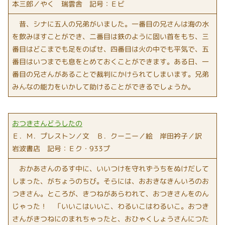
本三郎／やく 瑞雲舎 記号：Ｅビ
昔、シナに五人の兄弟がいました。一番目の兄さんは海の水
を飲みほすことができ、二番目は鉄のように固い首をもち、三
番目はどこまでも足をのばせ、四番目は火の中でも平気で、五
番目はいつまでも息をとめておくことができます。ある日、一
番目の兄さんがあることで裁判にかけられてしまいます。兄弟
みんなの能力をいかして助けることができるでしょうか。
おつきさんどうしたの
Ｅ．Ｍ．プレストン／文 Ｂ．クーニー／絵 岸田衿子／訳
岩波書店 記号：Ｅク・933プ
おかあさんのるす中に、いいつけを守れずうちをぬけだして
しまった、がちょうのちび。そらには、おおきなきんいろのお
つきさん。ところが、きつねがあらわれて、おつきさんをのん
じゃった！ 「いいこはいいこ、わるいこはわるいこ。おつき
さんがきつねにのまれちゃったと、おひゃくしょうさんにつた