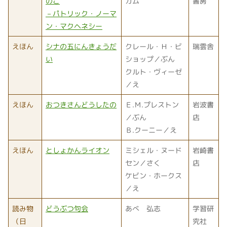
のこ
ガム
書房
－パトリック・ノーマ
ン・マクヘネシー
えほん
シナの五にんきょうだ
クレール・Ｈ・ビ
瑞雲舎
い
ショップ／ぶん
クルト・ヴィーゼ
／え
えほん
おつきさんどうしたの
Ｅ.Ｍ.プレストン
岩波書
／ぶん
店
Ｂ.クーニー／え
えほん
としょかんライオン
ミシェル・ヌード
岩崎書
セン／さく
店
ケビン・ホークス
／え
読み物
どうぶつ句会
あべ 弘志
学習研
（日
究社