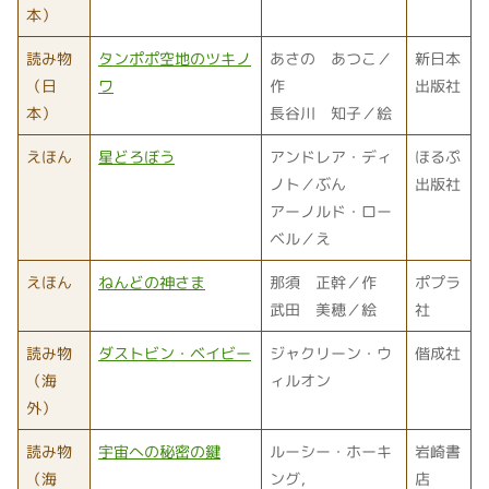
本）
読み物
タンポポ空地のツキノ
あさの あつこ／
新日本
（日
ワ
作
出版社
本）
長谷川 知子／絵
えほん
星どろぼう
アンドレア・ディ
ほるぷ
ノト／ぶん
出版社
アーノルド・ロー
ベル／え
えほん
ねんどの神さま
那須 正幹／作
ポプラ
武田 美穂／絵
社
読み物
ダストビン・ベイビー
ジャクリーン・ウ
偕成社
（海
ィルオン
外）
読み物
宇宙への秘密の鍵
ルーシー・ホーキ
岩崎書
（海
ング，
店