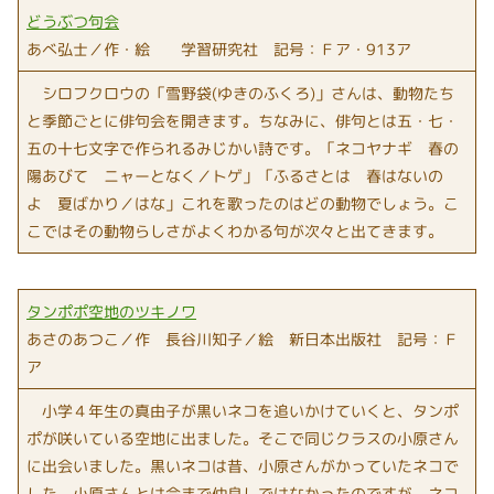
どうぶつ句会
あべ弘士／作・絵 学習研究社 記号：Ｆア・913ア
シロフクロウの「雪野袋(ゆきのふくろ)」さんは、動物たち
と季節ごとに俳句会を開きます。ちなみに、俳句とは五・七・
五の十七文字で作られるみじかい詩です。「ネコヤナギ 春の
陽あびて ニャーとなく／トゲ」「ふるさとは 春はないの
よ 夏ばかり／はな」これを歌ったのはどの動物でしょう。こ
こではその動物らしさがよくわかる句が次々と出てきます。
タンポポ空地のツキノワ
あさのあつこ／作 長谷川知子／絵 新日本出版社 記号：Ｆ
ア
小学４年生の真由子が黒いネコを追いかけていくと、タンポ
ポが咲いている空地に出ました。そこで同じクラスの小原さん
に出会いました。黒いネコは昔、小原さんがかっていたネコで
した。小原さんとは今まで仲良しではなかったのですが、ネコ