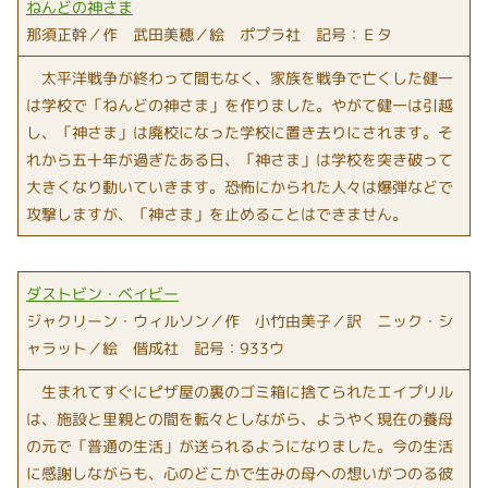
ねんどの神さま
那須正幹／作 武田美穂／絵 ポプラ社 記号：Ｅタ
太平洋戦争が終わって間もなく、家族を戦争で亡くした健一
は学校で「ねんどの神さま」を作りました。やがて健一は引越
し、「神さま」は廃校になった学校に置き去りにされます。そ
れから五十年が過ぎたある日、「神さま」は学校を突き破って
大きくなり動いていきます。恐怖にかられた人々は爆弾などで
攻撃しますが、「神さま」を止めることはできません。
ダストビン・ベイビー
ジャクリーン・ウィルソン／作 小竹由美子／訳 ニック・シ
ャラット／絵 偕成社 記号：933ウ
生まれてすぐにピザ屋の裏のゴミ箱に捨てられたエイプリル
は、施設と里親との間を転々としながら、ようやく現在の養母
の元で「普通の生活」が送られるようになりました。今の生活
に感謝しながらも、心のどこかで生みの母への想いがつのる彼