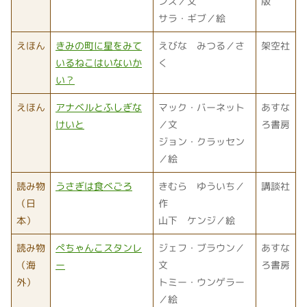
ンズ／文
版
サラ・ギブ／絵
えほん
きみの町に星をみて
えびな みつる／さ
架空社
いるねこはいないか
く
い？
えほん
アナベルとふしぎな
マック・バーネット
あすな
けいと
／文
ろ書房
ジョン・クラッセン
／絵
読み物
うさぎは食べごろ
きむら ゆういち／
講談社
（日
作
本）
山下 ケンジ／絵
読み物
ぺちゃんこスタンレ
ジェフ・ブラウン／
あすな
（海
ー
文
ろ書房
外）
トミー・ウンゲラー
／絵