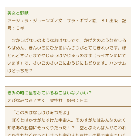
美女と野獣
アーシュラ・ジョーンズ／文 サラ・ギブ／絵 ＢＬ出版 記
号：Ｅギ
むかしばなしのようなおはなしです。かげえのようなおしろ
やばめん、きんいろにひかるいんさつがとてもきれいです。ほ
とんどさいごまでやじゅうはやじゅうのまま（ライオンににて
います）で、さいごのさいごにおうじにもどります。ハンサム
はどっちだ？
きみの町に星をみているねこはいないかい？
えびなみつる／さく 架空社 記号：Ｅエ
「このおはなしはひみつだよ」
ぼくとはかせがたすけた宇宙人。そのすがたはみんなのよく
知るあの動物にそっくりだった！？ 空とぶえんばんがこわれ
てかえれなくなってしまった宇宙人たちはこの星で生きていく