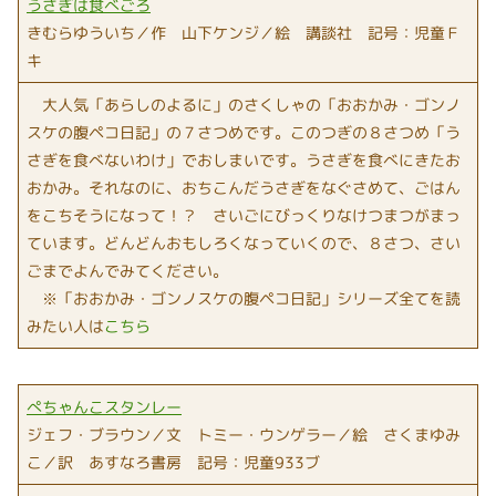
うさぎは食べごろ
きむらゆういち／作 山下ケンジ／絵 講談社 記号：児童Ｆ
キ
大人気「あらしのよるに」のさくしゃの「おおかみ・ゴンノ
スケの腹ペコ日記」の７さつめです。このつぎの８さつめ「う
さぎを食べないわけ」でおしまいです。うさぎを食べにきたお
おかみ。それなのに、おちこんだうさぎをなぐさめて、ごはん
をこちそうになって！？ さいごにびっくりなけつまつがまっ
ています。どんどんおもしろくなっていくので、８さつ、さい
ごまでよんでみてください。
※「おおかみ・ゴンノスケの腹ペコ日記」シリーズ全てを読
みたい人は
こちら
ぺちゃんこスタンレー
ジェフ・ブラウン／文 トミー・ウンゲラー／絵 さくまゆみ
こ／訳 あすなろ書房 記号：児童933ブ