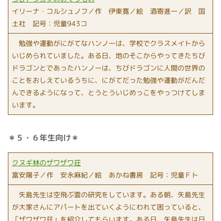
イリーナ・コルシュノフ／作 伊東寛／絵 酒寄進一／訳 国
土社 記号：児童943コ
勉強や運動がにがてなハンノーは、学校でクラスメイトから
いじめられていました。ある日、地のそこからやってきたちび
ドラゴンとであったハンノーは、ちびドラゴンに人間の世界の
ことをおしえているうちに、にがてだった勉強や運動がだんだ
んできるようになって、とうとういじめっこをやっつけてしま
います。
＊５・６年生向け＊
クヌギ林のザワザワ荘
富安陽子／作 安永麻紀／絵 あかね書房 記号：児童Ｆト
矢島先生は空飛ぶ雲の研究をしています。ある朝、矢島先生
が大家さんにアパートを出ていくようにわれて困っていると、
「ザワザワ荘」を紹介してもらいます。ある日、矢島先生は日