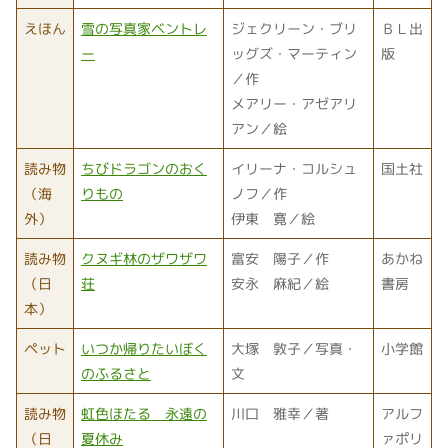
えほん
雪の写真家ベントレ
ジェクリーン・ブリ
ＢＬ出
ー
ッグズ・マーティン
版
／作
メアリー・アゼアリ
アン／絵
読み物
ちびドラゴンのおく
イリーナ・コルシュ
国土社
（海
りもの
ノフ／作
外）
伊東 寛／絵
読み物
クヌギ林のザワザワ
富安 陽子／作
あかね
（日
荘
安永 麻紀／絵
書房
本）
ペット
いつか帰りたいぼく
大塚 敦子／写真・
小学館
のふるさと
文
読み物
虹色ほたる 永遠の
川口 雅幸／著
アルフ
（日
夏休み
ァポリ