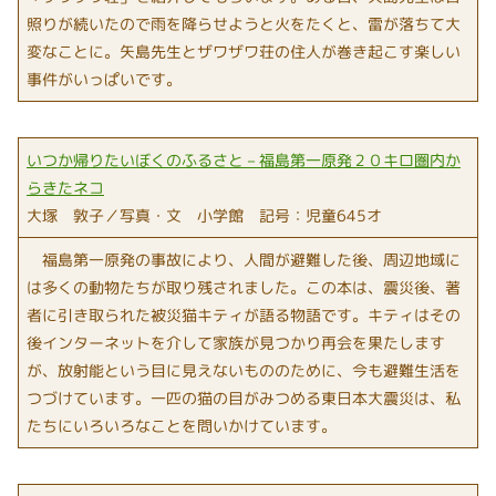
照りが続いたので雨を降らせようと火をたくと、雷が落ちて大
変なことに。矢島先生とザワザワ荘の住人が巻き起こす楽しい
事件がいっぱいです。
いつか帰りたいぼくのふるさと－福島第一原発２０キロ圏内か
らきたネコ
大塚 敦子／写真・文 小学館 記号：児童645オ
福島第一原発の事故により、人間が避難した後、周辺地域に
は多くの動物たちが取り残されました。この本は、震災後、著
者に引き取られた被災猫キティが語る物語です。キティはその
後インターネットを介して家族が見つかり再会を果たします
が、放射能という目に見えないもののために、今も避難生活を
つづけています。一匹の猫の目がみつめる東日本大震災は、私
たちにいろいろなことを問いかけています。