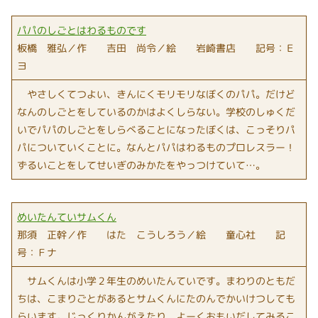
パパのしごとはわるものです
板橋 雅弘／作 吉田 尚令／絵 岩崎書店 記号：Ｅ
ヨ
やさしくてつよい、きんにくモリモリなぼくのパパ。だけど
なんのしごとをしているのかはよくしらない。学校のしゅくだ
いでパパのしごとをしらべることになったぼくは、こっそりパ
パについていくことに。なんとパパはわるものプロレスラー！
ずるいことをしてせいぎのみかたをやっつけていて…。
めいたんていサムくん
那須 正幹／作 はた こうしろう／絵 童心社 記
号：Ｆナ
サムくんは小学２年生のめいたんていです。まわりのともだ
ちは、こまりごとがあるとサムくんにたのんでかいけつしても
らいます。じっくりかんがえたり、よーくおもいだしてみるこ