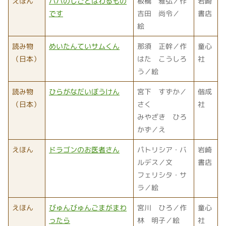
えほん
パパのしごとはわるもの
板橋 雅弘／作
岩崎
です
吉田 尚令／
書店
絵
読み物
めいたんていサムくん
那須 正幹／作
童心
（日本）
はた こうしろ
社
う／絵
読み物
ひらがなだいぼうけん
宮下 すずか／
偕成
（日本）
さく
社
みやざき ひろ
かず／え
えほん
ドラゴンのお医者さん
パトリシア・バ
岩崎
ルデス／文
書店
フェリシタ・サ
ラ／絵
えほん
びゅんびゅんごまがまわ
宮川 ひろ／作
童心
ったら
林 明子／絵
社