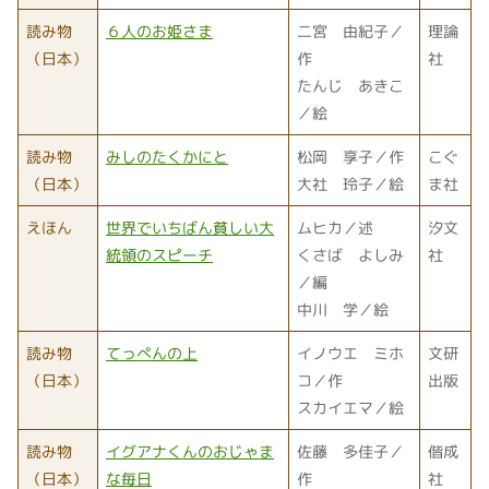
読み物
６人のお姫さま
二宮 由紀子／
理論
（日本）
作
社
たんじ あきこ
／絵
読み物
みしのたくかにと
松岡 享子／作
こぐ
（日本）
大社 玲子／絵
ま社
えほん
世界でいちばん貧しい大
ムヒカ／述
汐文
統領のスピーチ
くさば よしみ
社
／編
中川 学／絵
読み物
てっぺんの上
イノウエ ミホ
文研
（日本）
コ／作
出版
スカイエマ／絵
読み物
イグアナくんのおじゃま
佐藤 多佳子／
偕成
（日本）
な毎日
作
社