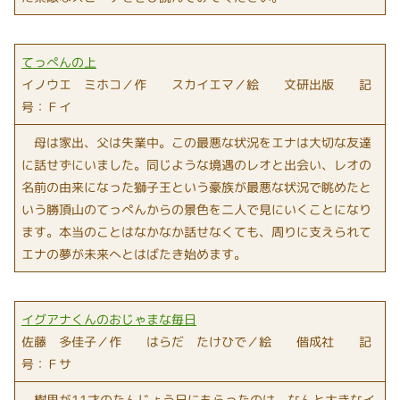
てっぺんの上
イノウエ ミホコ／作 スカイエマ／絵 文研出版 記
号：Ｆイ
母は家出、父は失業中。この最悪な状況をエナは大切な友達
に話せずにいました。同じような境遇のレオと出会い、レオの
名前の由来になった獅子王という豪族が最悪な状況で眺めたと
いう勝頂山のてっぺんからの景色を二人で見にいくことになり
ます。本当のことはなかなか話せなくても、周りに支えられて
エナの夢が未来へとはばたき始めます。
イグアナくんのおじゃまな毎日
佐藤 多佳子／作 はらだ たけひで／絵 偕成社 記
号：Ｆサ
樹里が11才のたんじょう日にもらったのは、なんと大きなイ