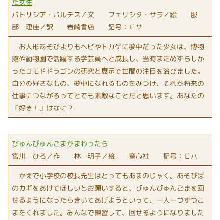
た女性
パトリシア・バルデス／文 フェリシタ・サラ／絵 服
部 理佳／訳 岩崎書店 記号：Ｅサ
お人形あそびよりもヘビやトカゲに夢中だった少女は、博物
館や動物園で活躍する学芸員へと成長し、当時まだめずらしか
ったコモドドラゴンの研究と展示で世間の注目を浴びました。
自分の好きなもの、夢中になれるものをみつけ、それが将来の
仕事につながるってとても素敵なことだと思います。あなたの
「好き！」はなに？
びゅんびゅんごまがまわったら
宮川 ひろ／作 林 明子／絵 童心社 記号：Ｅハ
かえで小学校の校長先生はとってもあまのじゃく。あそびば
のカギをあけてほしいとお願いすると、びゅんびゅんごまを回
せるようになったらきいてあげようといって、一人一つずつこ
まをくれました。みんなで練習して、回せるようになりました