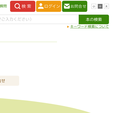
質問
小
中
大
キーワード検索について
合せ