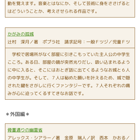
動を覚えます。音楽とはなにか、そして芸術に身をささげると
はどういうことか、考えさせられる作品です。
かがみの孤城
辻村 深月／著 ポプラ社 請求記号：一般Ｆツジ／児童Ｆツ
学校で居場所がなく部屋に引きこもっていた主人公の中学生
こころ。ある日、部屋の鏡が突然光りだし、吸い込まれるよう
に中に入ると、そこにはおとぎ話に出てくるようなお城と６人
の中学生が。そして、７人は秘めた願いを叶えるため、城で隠
された鍵をさがしに行くファンタジーです。７人それぞれの痛
みが心に迫ってくるすてきなお話です。
＊外国編＊
骨董通りの幽霊省
アレックス・シアラー／著 金原 瑞人／訳 西本 かおる／