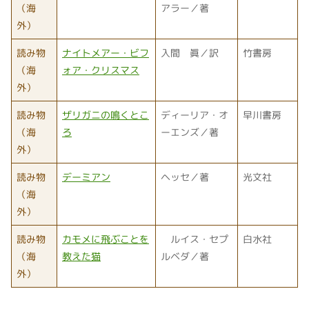
（海
アラー／著
外）
読み物
ナイトメアー・ビフ
入間 眞／訳
竹書房
（海
ォア・クリスマス
外）
読み物
ザリガニの鳴くとこ
ディーリア・オ
早川書房
（海
ろ
ーエンズ／著
外）
読み物
デーミアン
ヘッセ／著
光文社
（海
外）
読み物
カモメに飛ぶことを
ルイス・セプ
白水社
（海
教えた猫
ルベダ／著
外）