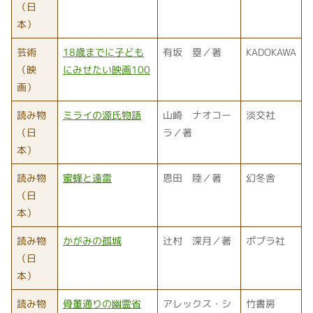
（日
本）
芸術
18歳までに子ども
有坂 塁／著
KADOKAWA
（映
にみせたい映画100
画）
読み物
ミライの源氏物語
山崎 ナオコー
淡交社
（日
ラ／著
本）
読み物
蜜蜂と遠雷
恩田 陸／著
幻冬舎
（日
本）
読み物
かがみの孤城
辻村 深月／著
ポプラ社
（日
本）
読み物
骨董通りの幽霊省
アレックス・シ
竹書房