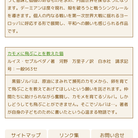
って意味と価値のあるものを求め、内面世界を探るようになり
ます。デーミアンは度々現れ、殻を破ろうと戦うシンクレール
を導きます。個人の内なる戦いを第一次世界大戦に揺れるヨー
ロッパに呼応する形で展開し、平和への願いも感じられる作品
です。
カモメに飛ぶことを教えた猫
ルイス・セプルベダ／著 河野 万里子／訳 白水社 請求記
号：一般963セ
黒猫ゾルバは、原油にまみれて瀕死のカモメから、卵を育て
て飛ぶことを教えてあげてほしいという願いを託されます。仲
間たちに助けられながら奮闘し、カモメを育てるゾルバ。しか
しどうしても飛ぶことができません。そこでゾルバは…。著者
が自身の子どものために書いたという心温まる物語です。
サイトマップ
リンク集
お問い合せ