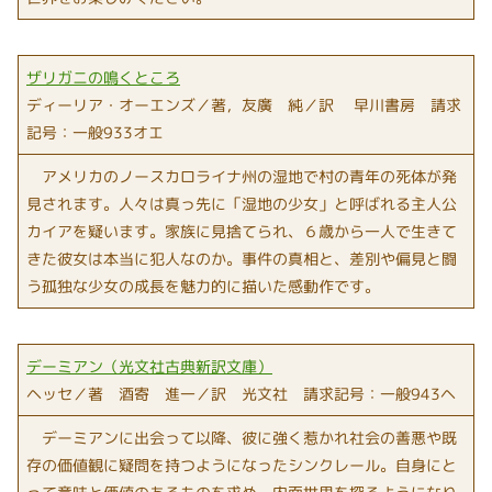
ザリガニの鳴くところ
ディーリア・オーエンズ／著，友廣 純／訳 早川書房 請求
記号：一般933オエ
アメリカのノースカロライナ州の湿地で村の青年の死体が発
見されます。人々は真っ先に「湿地の少女」と呼ばれる主人公
カイアを疑います。家族に見捨てられ、６歳から一人で生きて
きた彼女は本当に犯人なのか。事件の真相と、差別や偏見と闘
う孤独な少女の成長を魅力的に描いた感動作です。
デーミアン（光文社古典新訳文庫）
ヘッセ／著 酒寄 進一／訳 光文社 請求記号：一般943ヘ
デーミアンに出会って以降、彼に強く惹かれ社会の善悪や既
存の価値観に疑問を持つようになったシンクレール。自身にと