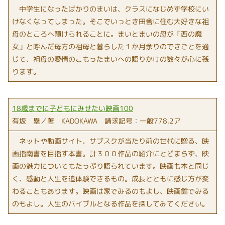
中学生になったばかりのまいは、クラスになじめず学校にい
けなくなってしまった。そこでいっとき田舎に住む大好きな祖
母のところへ預けられることに。まいとまいの母が「西の魔
女」と呼んだ母方の祖母と暮らした１か月余りのできごとを通
じて、祖母の愛情のこもったまいへの語りかけの数々が心に残
ります。
18歳までに子どもにみせたい映画100
有坂 塁／著 KADOKAWA 請求記号：一般778.2ア
ネットや動画サイト、サブスクが当たり前の世代に贈る、映
画指南書を目指す本書。計３００作品の紹介にとどまらず、映
画の魅力についてもたっぷり語られています。映画も本と同じ
く、感動と人生を追体験できるもの。成長とともに感じ方が変
わることもあります。映画は家でみるのもよし、映画館でみる
のもよし。人生のバイブルとなる作品を探してみてください。