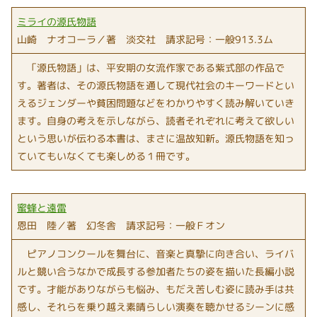
ミライの源氏物語
山崎 ナオコーラ／著 淡交社 請求記号：一般913.3ム
「源氏物語」は、平安期の女流作家である紫式部の作品で
す。著者は、その源氏物語を通して現代社会のキーワードとい
えるジェンダーや貧困問題などをわかりやすく読み解いていき
ます。自身の考えを示しながら、読者それぞれに考えて欲しい
という思いが伝わる本書は、まさに温故知新。源氏物語を知っ
ていてもいなくても楽しめる１冊です。
蜜蜂と遠雷
恩田 陸／著 幻冬舎 請求記号：一般Ｆオン
ピアノコンクールを舞台に、音楽と真摯に向き合い、ライバ
ルと競い合うなかで成長する参加者たちの姿を描いた長編小説
です。才能がありながらも悩み、もだえ苦しむ姿に読み手は共
感し、それらを乗り越え素晴らしい演奏を聴かせるシーンに感