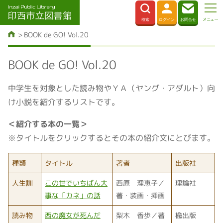
BOOK de GO! Vol.20
BOOK de GO! Vol.20
中学生を対象とした読み物やＹＡ（ヤング・アダルト）向
け小説を紹介するリストです。
＜紹介する本の一覧＞
※タイトルをクリックするとその本の紹介文にとびます。
種類
タイトル
著者
出版社
人生訓
この世でいちばん大
西原 理恵子／
理論社
事な「カネ」の話
著・装画・挿画
読み物
西の魔女が死んだ
梨木 香歩／著
楡出版