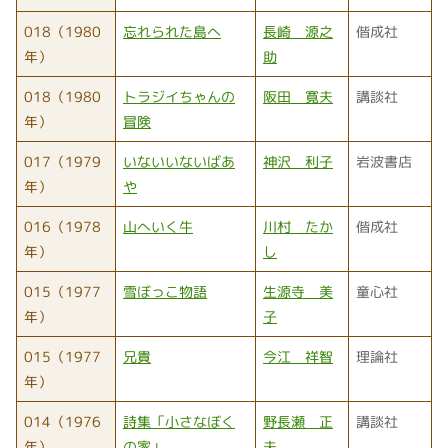
018（1980
忘れられた島へ
長崎 源之
偕成社
年）
助
018（1980
トラジイちゃんの
阪田 寛夫
講談社
年）
冒険
017（1979
いないいないばあ
神沢 利子
岩波書店
年）
や
016（1978
山へいく牛
川村 たか
偕成社
年）
し
015（1977
雪ぼっこ物語
生源寺 美
童心社
年）
子
015（1977
兄貴
今江 祥智
理論社
年）
014（1976
詩集「小さなぼく
野長瀬 正
講談社
年）
の家」
夫