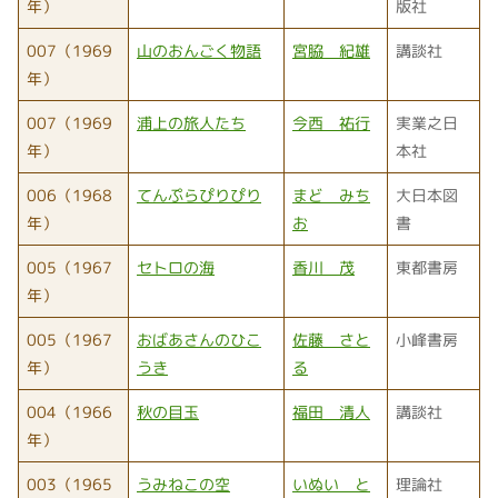
年）
版社
007（1969
山のおんごく物語
宮脇 紀雄
講談社
年）
007（1969
浦上の旅人たち
今西 祐行
実業之日
年）
本社
006（1968
てんぷらぴりぴり
まど みち
大日本図
年）
お
書
005（1967
セトロの海
香川 茂
東都書房
年）
005（1967
おばあさんのひこ
佐藤 さと
小峰書房
年）
うき
る
004（1966
秋の目玉
福田 清人
講談社
年）
003（1965
うみねこの空
いぬい と
理論社