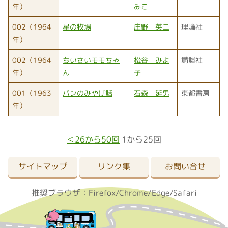
年）
みこ
002（1964
星の牧場
庄野 英二
理論社
年）
002（1964
ちいさいモモちゃ
松谷 みよ
講談社
年）
ん
子
001（1963
バンのみやげ話
石森 延男
東都書房
年）
＜26から50回
1から25回
サイトマップ
リンク集
お問い合せ
推奨ブラウザ：Firefox/Chrome/Edge/Safari