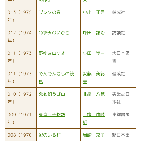
013（1975
ジンタの音
小出 正吾
偕成社
年）
012（1974
ねずみのいびき
坪田 譲治
講談社
年）
011（1973
野ゆき山ゆき
与田 準一
大日本図
年）
書
011（1973
でんでんむしの競
安藤 美紀
偕成社
年）
馬
夫
010（1972
鬼を飼うゴロ
北畠 八穂
実業之日
年）
本社
009（1971
東京っ子物語
土家 由岐
東都書房
年）
雄
008（1970
鯉のいる村
岩崎 京子
新日本出