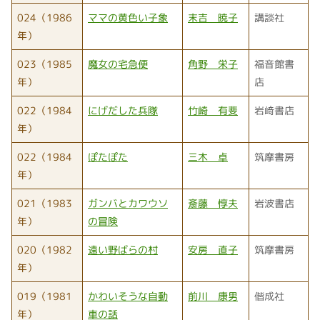
024（1986
ママの黄色い子象
末吉 暁子
講談社
年）
023（1985
魔女の宅急便
角野 栄子
福音館書
年）
店
022（1984
にげだした兵隊
竹崎 有斐
岩﨑書店
年）
022（1984
ぽたぽた
三木 卓
筑摩書房
年）
021（1983
ガンバとカワウソ
斎藤 惇夫
岩波書店
年）
の冒険
020（1982
遠い野ばらの村
安房 直子
筑摩書房
年）
019（1981
かわいそうな自動
前川 康男
偕成社
年）
車の話