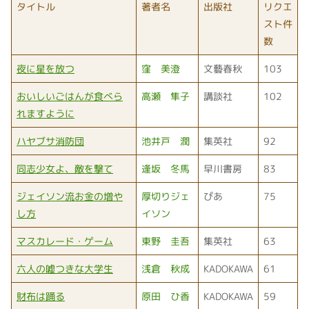
タイトル
著者名
出版社
リクエ
スト件
数
夜に星を放つ
窪 美澄
文藝春秋
103
おいしいごはんが食べら
高瀬 隼子
講談社
102
れますように
ハヤブサ消防団
池井戸 潤
集英社
92
同志少女よ、敵を撃て
逢坂 冬馬
早川書房
83
ジェイソン流お金の増や
厚切りジェ
ぴあ
75
し方
イソン
マスカレード・ゲーム
東野 圭吾
集英社
63
六人の嘘つきな大学生
浅倉 秋成
KADOKAWA
61
財布は踊る
原田 ひ香
KADOKAWA
59