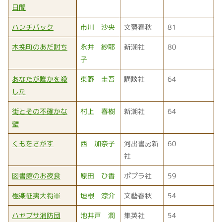
日間
ハンチバック
市川 沙央
文藝春秋
81
木挽町のあだ討ち
永井 紗耶
新潮社
80
子
あなたが誰かを殺
東野 圭吾
講談社
64
した
街とその不確かな
村上 春樹
新潮社
64
壁
くもをさがす
西 加奈子
河出書房新
60
社
図書館のお夜食
原田 ひ香
ポプラ社
59
極楽征夷大将軍
垣根 涼介
文藝春秋
54
ハヤブサ消防団
池井戸 潤
集英社
54