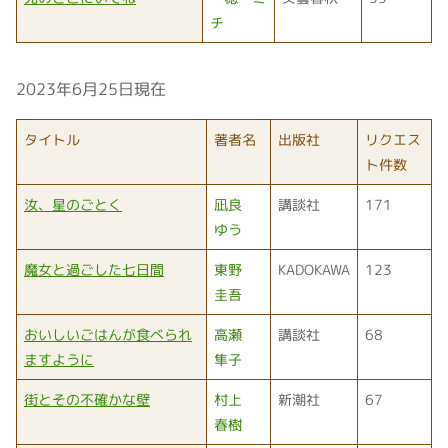
チ
2023年6月25日現在
タイトル
著者名
出版社
リクエス
ト件数
汝、星のごとく
凪良
講談社
171
ゆう
魔女と過ごした七日間
東野
KADOKAWA
123
圭吾
おいしいごはんが食べられ
高瀬
講談社
68
ますように
隼子
街とその不確かな壁
村上
新潮社
67
春樹