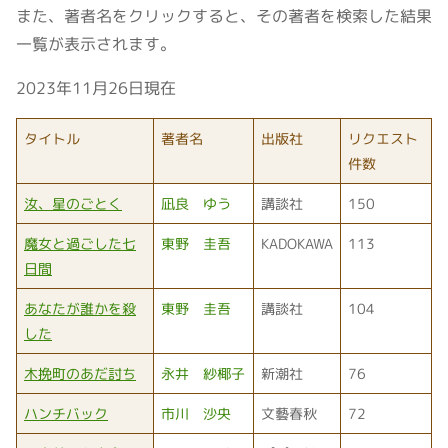
また、著者名をクリックすると、その著者を検索した結果
一覧が表示されます。
2023年11月26日現在
タイトル
著者名
出版社
リクエスト
件数
汝、星のごとく
凪良 ゆう
講談社
150
魔女と過ごした七
東野 圭吾
KADOKAWA
113
日間
あなたが誰かを殺
東野 圭吾
講談社
104
した
木挽町のあだ討ち
永井 紗椰子
新潮社
76
ハンチバック
市川 沙央
文藝春秋
72