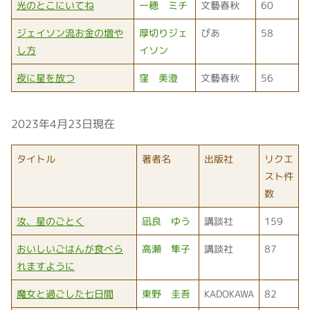
光のとこにいてね
一穂 ミチ
文藝春秋
60
ジェイソン流お金の増や
厚切りジェ
ぴあ
58
し方
イソン
夜に星を放つ
窪 美澄
文藝春秋
56
2023年4月23日現在
タイトル
著者名
出版社
リクエ
スト件
数
汝、星のごとく
凪良 ゆう
講談社
159
おいしいごはんが食べら
高瀬 隼子
講談社
87
れますように
魔女と過ごした七日間
東野 圭吾
KADOKAWA
82