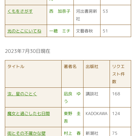
くもをさがす
西 加奈子
河出書房新
53
社
光のとこにいてね
一穂 ミチ
文藝春秋
51
2023年7月30日現在
タイトル
著者名
出版社
リクエ
スト件
数
汝、星のごとく
凪良 ゆ
講談社
168
う
魔女と過ごした七日間
東野 圭
KADOKAWA
124
吾
街とその不確かな壁
村上 春
新潮社
75