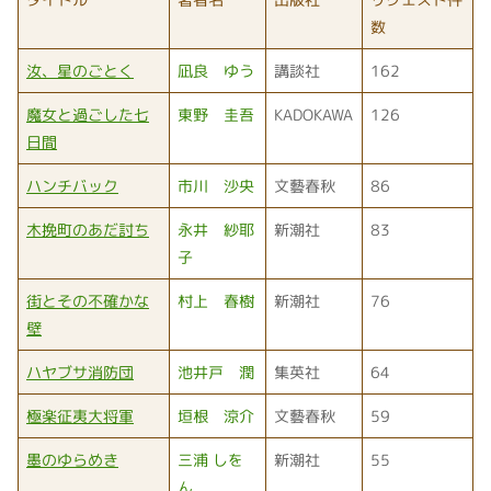
数
汝、星のごとく
凪良 ゆう
講談社
162
魔女と過ごした七
東野 圭吾
KADOKAWA
126
日間
ハンチバック
市川 沙央
文藝春秋
86
木挽町のあだ討ち
永井 紗耶
新潮社
83
子
街とその不確かな
村上 春樹
新潮社
76
壁
ハヤブサ消防団
池井戸 潤
集英社
64
極楽征夷大将軍
垣根 涼介
文藝春秋
59
墨のゆらめき
三浦 しを
新潮社
55
ん