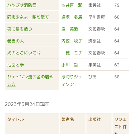
ハヤブサ消防団
池井戸 潤
集英社
79
同志少女よ、敵を撃て
逢坂 冬馬
早川書房
68
夜に星を放つ
窪 美澄
文藝春秋
64
老害の人
内館 牧子
講談社
64
光のとこにいてね
一穂 ミチ
文藝春秋
64
地図と拳
小川 哲
集英社
63
ジェイソン流お金の増や
厚切りジェ
ぴあ
58
し方
イソン
2023年3月24日現在
タイトル
著者名
出版社
リクエ
スト件