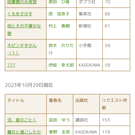
図書館のお夜食
原田 ひ香
ポプラ社
70
くもをさがす
西 加奈子
集英社
66
街とその不確かな
村上 春樹
新潮社
61
壁
大ピンチずかん
鈴木 のりた
小学館
59
（１）
け
777
伊坂 幸太郎
KADOKAWA
59
2023年10月29日現在
タイトル
著者名
出版社
リクエスト件
数
汝、星のごとく
凪良 ゆう
講談社
153
魔女と過ごした七
東野 圭吾
KADOKAWA
119