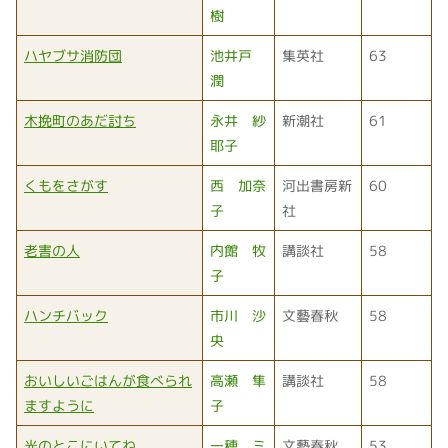
樹
ハヤブサ消防団
池井戸
集英社
63
潤
木挽町のあだ討ち
永井 紗
新潮社
61
耶子
くもをさがす
西 加奈
河出書房新
60
子
社
老害の人
内館 牧
講談社
58
子
ハンチバック
市川 沙
文藝春秋
58
央
おいしいごはんが食べられ
高瀬 隼
講談社
58
ますように
子
光のとこにいてね
一穂 ミ
文藝春秋
53