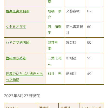
樹
極楽征夷大将軍
垣根 涼
文藝春秋
62
介
くもをさがす
西 加奈
河出書房新
60
子
社
ハヤブサ消防団
池井戸
集英社
60
潤
墨のゆらめき
三浦 しを
新潮社
55
ん
世界でいちばん透きとお
杉井 光
新潮社
49
った物語
2023年8月27日現在
タイトル
著者名
出版社
リクエスト件