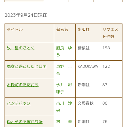
2023年9月24日現在
タイトル
著者名
出版社
リクエス
ト件数
汝、星のごとく
凪良 ゆ
講談社
158
う
魔女と過ごした七日間
東野 圭
KADOKAWA
122
吾
木挽町のあだ討ち
永井 紗
新潮社
87
耶子
ハンチバック
市川 沙
文藝春秋
86
央
街とその不確かな壁
村上 春
新潮社
76