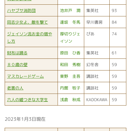
ハヤブサ消防団
池井戸 潤
集英社
93
同志少女よ、敵を撃て
逢坂 冬馬
早川書房
84
ジェイソン流お金の増や
厚切りジェ
ぴあ
74
し方
イソン
財布は踊る
原田 ひ香
集英社
61
８０歳の壁
和田 秀樹
幻冬舎
59
マスカレードゲーム
東野 圭吾
講談社
59
老害の人
内館 牧子
講談社
59
六人の嘘つきな大学生
浅倉 秋成
KADOKAWA
59
2023年1月3日現在