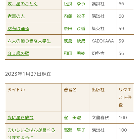
汝、星のごとく
凪良 ゆう
講談社
66
老害の人
内館 牧子
講談社
60
財布は踊る
原田 ひ香
集英社
59
六人の嘘つきな大学生
浅倉 秋成
KADOKAWA
59
８０歳の壁
和田 秀樹
幻冬舎
56
2023年1月27日現在
タイトル
著者名
出版社
リクエ
スト件
数
夜に星を放つ
窪 美澄
文藝春秋
100
おいしいごはんが食べら
高瀬 隼子
講談社
100
れますように