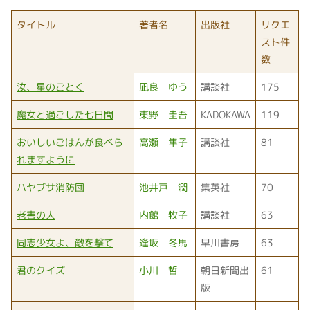
タイトル
著者名
出版社
リクエ
スト件
数
汝、星のごとく
凪良 ゆう
講談社
175
魔女と過ごした七日間
東野 圭吾
KADOKAWA
119
おいしいごはんが食べら
高瀬 隼子
講談社
81
れますように
ハヤブサ消防団
池井戸 潤
集英社
70
老害の人
内館 牧子
講談社
63
同志少女よ、敵を撃て
逢坂 冬馬
早川書房
63
君のクイズ
小川 哲
朝日新聞出
61
版