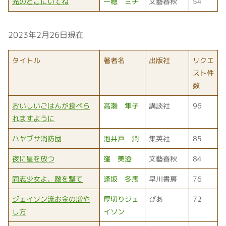
光のとこにいてね
一穂 ミチ
文藝春秋
54
2023年2月26日現在
タイトル
著者名
出版社
リクエ
スト件
数
おいしいごはんが食べら
高瀬 隼子
講談社
96
れますように
ハヤブサ消防団
池井戸 潤
集英社
85
夜に星を放つ
窪 美澄
文藝春秋
84
同志少女よ、敵を撃て
逢坂 冬馬
早川書房
76
ジェイソン流お金の増や
厚切りジェ
ぴあ
72
し方
イソン