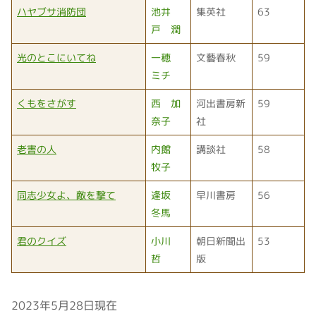
ハヤブサ消防団
池井
集英社
63
戸 潤
光のとこにいてね
一穂
文藝春秋
59
ミチ
くもをさがす
西 加
河出書房新
59
奈子
社
老害の人
内館
講談社
58
牧子
同志少女よ、敵を撃て
逢坂
早川書房
56
冬馬
君のクイズ
小川
朝日新聞出
53
哲
版
2023年5月28日現在