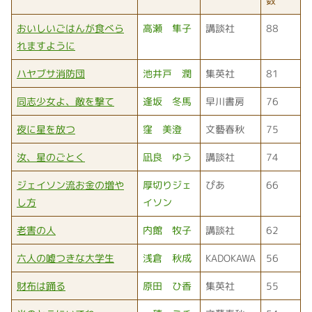
数
おいしいごはんが食べら
高瀬 隼子
講談社
88
れますように
ハヤブサ消防団
池井戸 潤
集英社
81
同志少女よ、敵を撃て
逢坂 冬馬
早川書房
76
夜に星を放つ
窪 美澄
文藝春秋
75
汝、星のごとく
凪良 ゆう
講談社
74
ジェイソン流お金の増や
厚切りジェ
ぴあ
66
し方
イソン
老害の人
内館 牧子
講談社
62
六人の嘘つきな大学生
浅倉 秋成
KADOKAWA
56
財布は踊る
原田 ひ香
集英社
55